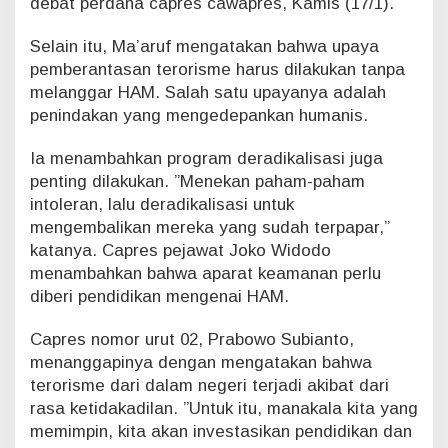
debat perdana capres cawapres, Kamis (17/1).
r
m
Selain itu, Ma’aruf mengatakan bahwa upaya
a
pemberantasan terorisme harus dilakukan tanpa
s
melanggar HAM. Salah satu upayanya adalah
K
e
penindakan yang mengedepankan humanis.
a
g
Ia menambahkan program deradikalisasi juga
a
penting dilakukan. ”Menekan paham-paham
m
intoleran, lalu deradikalisasi untuk
a
mengembalikan mereka yang sudah terpapar,”
a
n
katanya. Capres pejawat Joko Widodo
menambahkan bahwa aparat keamanan perlu
diberi pendidikan mengenai HAM.
Capres nomor urut 02, Prabowo Subianto,
menanggapinya dengan mengatakan bahwa
terorisme dari dalam negeri terjadi akibat dari
rasa ketidakadilan. ”Untuk itu, manakala kita yang
memimpin, kita akan investasikan pendidikan dan