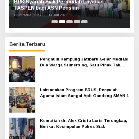
Haul Sultan Siak ke-60 Digelar, Bupati Afni
P
Ajak Masyarakat Lestarikan Sejarah
G
Kesultanan
Di Infotorial, Siak
|
12 Juli 2026
Di 
Berita Terbaru
Penghulu Kampung Jatibaru Gelar Mediasi
Dua Warga Srimersing, Satu Pihak Tak
Hadir
Laksanakan Program BRUS, Penyuluh
Agama Islam Sungai Apit Gandeng SMAN 1
Kematian dr. Alex Cristo Loris Terungkap,
Berikut Kesimpulan Polres Siak