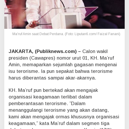
e
,
M
a
'
r
Ma'ruf Amin saat Debat Perdana. (Foto: Liputan6.com/ Faizal Fanani)
u
f
A
JAKARTA, (Publiknews.com) –
Calon wakil
m
presiden (Cawapres) nomor urut 01, KH. Ma’ruf
i
n
Amin, memaparkan sejumlah gagasan mengenai
a
isu terorisme. Ia pun sepakat bahwa terorisme
k
harus diberantas sampai akar-akarnya.
a
n
KH. Ma’ruf pun bertekad akan mengajak
G
a
organisasi keagamaan terlibat dalam
n
pemberantasan terorisme. ”Dalam
d
menanggulangi terorisme yang akan datang,
e
kami akan mengajak ormas khususnya organisasi
n
keagamaan,” kata Ma’ruf dalam segmen tiga
g
O