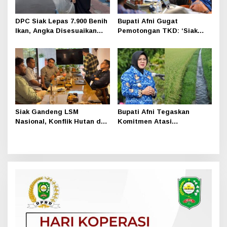
DPC Siak Lepas 7.900 Benih
Bupati Afni Gugat
Ikan, Angka Disesuaikan
Pemotongan TKD: ‘Siak
Usia Ketum PDI Perjuangan
Sudah Tertib, Kenapa
Megawati ke-79
Tetap Dipangkas
Siak Gandeng LSM
Bupati Afni Tegaskan
Nasional, Konflik Hutan dan
Komitmen Atasi
Lahan Kini Ditangani Lebih
Kekeringan Irigasi
Serius
Bungaraya