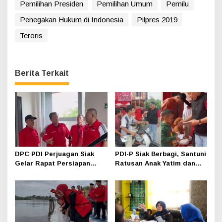
Pemilihan Presiden
Pemilihan Umum
Pemilu
Penegakan Hukum di Indonesia
Pilpres 2019
Teroris
Berita Terkait
DPC PDI Perjuagan Siak
PDI-P Siak Berbagi, Santuni
Gelar Rapat Persiapan
Ratusan Anak Yatim dan
Musyawarah Anak Cabang
Buka Bersama
di Hotel Luxe