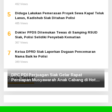
492 Views
5
Diduga Lakukan Pemerasan Proyek Sewa Kapal Teluk
Lanus, Kadishub Siak Ditahan Polisi
485 Views
6
Dokter PPDS Ditemukan Tewas di Samping RSUD
Siak, Polisi Selidiki Penyebab Kematian
367 Views
7
Ketua DPRD Siak Laporkan Dugaan Pencemaran
Nama Baik ke Polisi
349 Views
DPC PDI Perjuagan Siak Gelar Rapat
Politik Terkini
Persiapan Musyawarah Anak Cabang di Hotel
Luxe