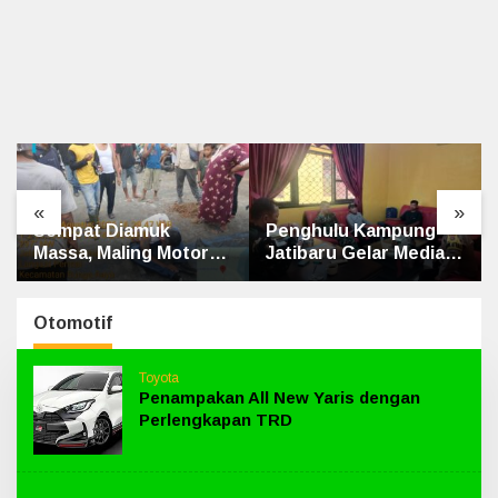
«
»
Sempat Diamuk
Penghulu Kampung
Massa, Maling Motor
Jatibaru Gelar Mediasi
Ditangkap di Jalan
Dua Warga Srimersing,
Lintas Siak-Pakning
Satu Pihak Tak Hadir
Otomotif
Toyota
Penampakan All New Yaris dengan
Perlengkapan TRD