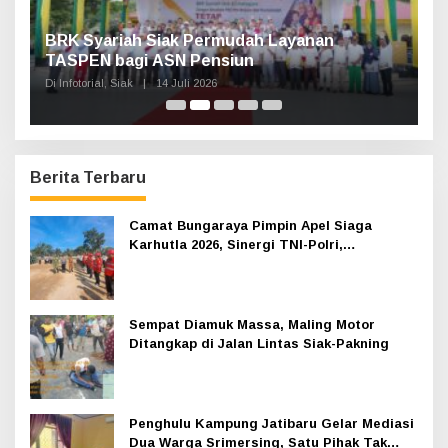
n,
BRK Syariah Siak Permudah Layanan
H
TASPEN bagi ASN Pensiun
A
K
Di Infotorial, Siak
|
14 Juli 2026
Di 
Berita Terbaru
Camat Bungaraya Pimpin Apel Siaga
Karhutla 2026, Sinergi TNI-Polri,
Perusahaan dan Masyarakat Dikuatkan
Sempat Diamuk Massa, Maling Motor
Ditangkap di Jalan Lintas Siak-Pakning
Penghulu Kampung Jatibaru Gelar Mediasi
Dua Warga Srimersing, Satu Pihak Tak