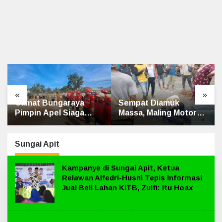
«
»
Sempat Diamuk
Penghulu Kampung
Massa, Maling Motor
Jatibaru Gelar Mediasi
Ditangkap di Jalan
Dua Warga Srimersing,
Lintas Siak-Pakning
Satu Pihak Tak Hadir
Sungai Apit
Kampanye di Sungai Apit, Ketua
Relawan Alfedri-Husni Tepis Informasi
Jual Beli Lahan KITB, Zulfi: Itu Hoax