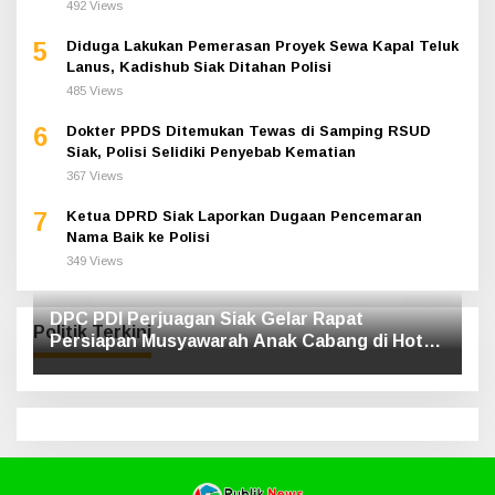
492 Views
5
Diduga Lakukan Pemerasan Proyek Sewa Kapal Teluk
Lanus, Kadishub Siak Ditahan Polisi
485 Views
6
Dokter PPDS Ditemukan Tewas di Samping RSUD
Siak, Polisi Selidiki Penyebab Kematian
367 Views
7
Ketua DPRD Siak Laporkan Dugaan Pencemaran
Nama Baik ke Polisi
349 Views
DPC PDI Perjuagan Siak Gelar Rapat
Politik Terkini
Persiapan Musyawarah Anak Cabang di Hotel
Luxe