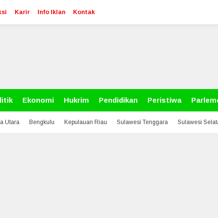
si
Karir
Info Iklan
Kontak
itik
Ekonomi
Hukrim
Pendidikan
Peristiwa
Parlem
a Utara
Bengkulu
Kepulauan Riau
Sulawesi Tenggara
Sulawesi Sela