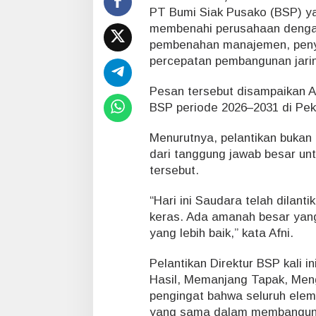
a
PT Bumi Siak Pusako (BSP) yan
t
membenahi perusahaan dengan
i
pembenahan manajemen, penye
S
i
percepatan pembangunan jarin
a
k
Pesan tersebut disampaikan Af
BSP periode 2026–2031 di Peka
Menurutnya, pelantikan bukan 
dari tanggung jawab besar un
tersebut.
“Hari ini Saudara telah dilant
keras. Ada amanah besar yang
yang lebih baik,” kata Afni.
Pelantikan Direktur BSP kali 
Hasil, Memanjang Tapak, Men
pengingat bahwa seluruh elem
yang sama dalam membangun