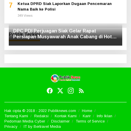
7
Ketua DPRD Siak Laporkan Dugaan Pencemaran
Nama Baik ke Polisi
349 Views
DPC PDI Perjuagan Siak Gelar Rapat
Politik Terkini
Persiapan Musyawarah Anak Cabang di Hotel
Luxe
Hak cipta © 2018 - 2022 Publiknews.com
Home
Tentang Kami
Redaksi
Kontak Kami
Karir
Info Iklan
Pedoman Media Cyber
Disclaimer
Terms of Service
Privacy
IT by Bertravel Media