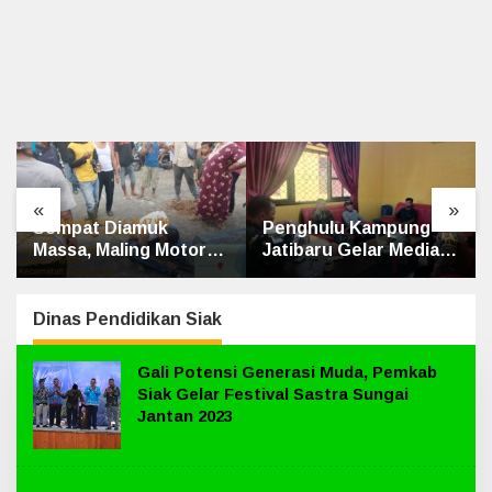
«
»
Penghulu Kampung
Laksanakan Program
Jatibaru Gelar Mediasi
BRUS, Penyuluh
Dua Warga Srimersing,
Agama Islam Sungai
Satu Pihak Tak Hadir
Apit Gandeng SMAN 1
Dinas Pendidikan Siak
Gali Potensi Generasi Muda, Pemkab
Siak Gelar Festival Sastra Sungai
Jantan 2023