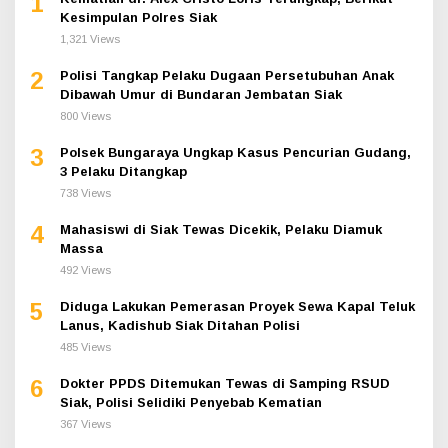
1
Kesimpulan Polres Siak
1,321 Views
2
Polisi Tangkap Pelaku Dugaan Persetubuhan Anak
Dibawah Umur di Bundaran Jembatan Siak
800 Views
3
Polsek Bungaraya Ungkap Kasus Pencurian Gudang,
3 Pelaku Ditangkap
738 Views
4
Mahasiswi di Siak Tewas Dicekik, Pelaku Diamuk
Massa
492 Views
5
Diduga Lakukan Pemerasan Proyek Sewa Kapal Teluk
Lanus, Kadishub Siak Ditahan Polisi
485 Views
6
Dokter PPDS Ditemukan Tewas di Samping RSUD
Siak, Polisi Selidiki Penyebab Kematian
367 Views