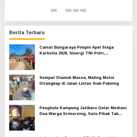
Kesultanan
Di Infotorial, Siak
|
12 Juli 2026
D
Berita Terbaru
Camat Bungaraya Pimpin Apel Siaga
Karhutla 2026, Sinergi TNI-Polri,
Perusahaan dan Masyarakat Dikuatkan
Sempat Diamuk Massa, Maling Motor
Ditangkap di Jalan Lintas Siak-Pakning
Penghulu Kampung Jatibaru Gelar Mediasi
Dua Warga Srimersing, Satu Pihak Tak
Hadir