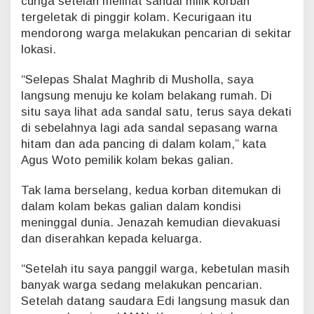
curiga setelah melihat sandal milik korban
o
tergeletak di pinggir kolam. Kecurigaan itu
c
mendorong warga melakukan pencarian di sekitar
a
lokasi.
h
d
“Selepas Shalat Maghrib di Musholla, saya
i
J
langsung menuju ke kolam belakang rumah. Di
a
situ saya lihat ada sandal satu, terus saya dekati
t
di sebelahnya lagi ada sandal sepasang warna
i
hitam dan ada pancing di dalam kolam,” kata
b
a
Agus Woto pemilik kolam bekas galian.
r
u
Tak lama berselang, kedua korban ditemukan di
S
dalam kolam bekas galian dalam kondisi
i
meninggal dunia. Jenazah kemudian dievakuasi
a
dan diserahkan kepada keluarga.
k
“Setelah itu saya panggil warga, kebetulan masih
banyak warga sedang melakukan pencarian.
Setelah datang saudara Edi langsung masuk dan