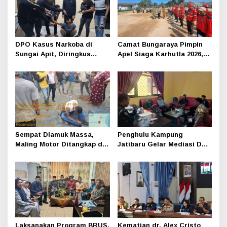
DPO Kasus Narkoba di
Camat Bungaraya Pimpin
Sungai Apit, Diringkus
Apel Siaga Karhutla 2026,
Polisi Dibalik Kelambu
Sinergi TNI-Polri,
Perusahaan dan
Masyarakat Dikuatkan
Sempat Diamuk Massa,
Penghulu Kampung
Maling Motor Ditangkap di
Jatibaru Gelar Mediasi Dua
Jalan Lintas Siak-Pakning
Warga Srimersing, Satu
Pihak Tak Hadir
Laksanakan Program BRUS,
Kematian dr. Alex Cristo