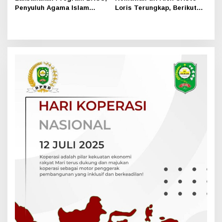
Penyuluh Agama Islam
Loris Terungkap, Berikut
Sungai Apit Gandeng SMAN
Kesimpulan Polres Siak
1