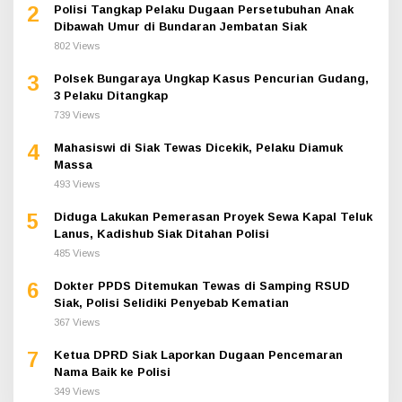
2
Polisi Tangkap Pelaku Dugaan Persetubuhan Anak
Dibawah Umur di Bundaran Jembatan Siak
802 Views
3
Polsek Bungaraya Ungkap Kasus Pencurian Gudang,
3 Pelaku Ditangkap
739 Views
4
Mahasiswi di Siak Tewas Dicekik, Pelaku Diamuk
Massa
493 Views
5
Diduga Lakukan Pemerasan Proyek Sewa Kapal Teluk
Lanus, Kadishub Siak Ditahan Polisi
485 Views
6
Dokter PPDS Ditemukan Tewas di Samping RSUD
Siak, Polisi Selidiki Penyebab Kematian
367 Views
7
Ketua DPRD Siak Laporkan Dugaan Pencemaran
Nama Baik ke Polisi
349 Views