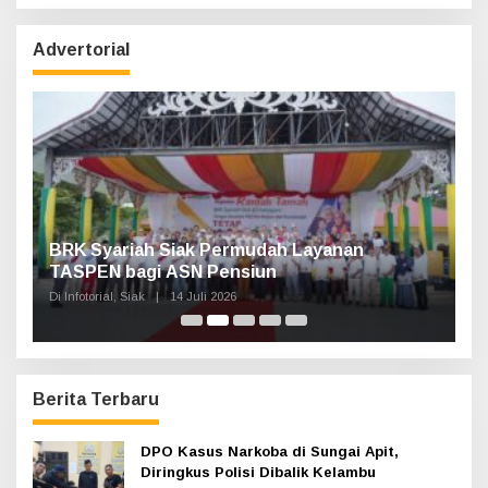
r
i
u
Advertorial
n
t
u
k
:
n,
BRK Syariah Siak Permudah Layanan
H
TASPEN bagi ASN Pensiun
A
K
Di Infotorial, Siak
|
14 Juli 2026
Di 
Berita Terbaru
DPO Kasus Narkoba di Sungai Apit,
Diringkus Polisi Dibalik Kelambu