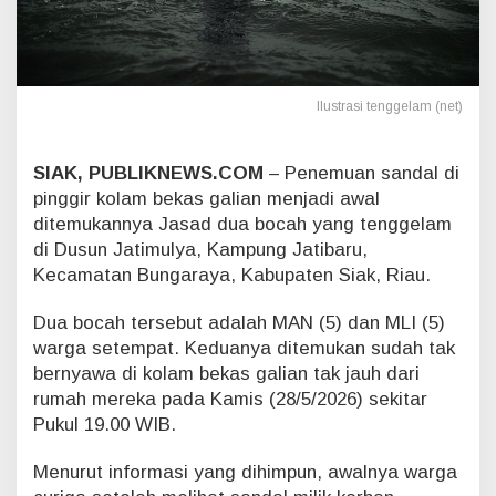
j
u
k
D
i
Ilustrasi tenggelam (net)
t
e
m
SIAK, PUBLIKNEWS.COM
– Penemuan sandal di
u
pinggir kolam bekas galian menjadi awal
k
a
ditemukannya Jasad dua bocah yang tenggelam
n
di Dusun Jatimulya, Kampung Jatibaru,
n
Kecamatan Bungaraya, Kabupaten Siak, Riau.
y
a
Dua bocah tersebut adalah MAN (5) dan MLI (5)
J
warga setempat. Keduanya ditemukan sudah tak
a
s
bernyawa di kolam bekas galian tak jauh dari
a
rumah mereka pada Kamis (28/5/2026) sekitar
d
Pukul 19.00 WIB.
D
u
Menurut informasi yang dihimpun, awalnya warga
a
B