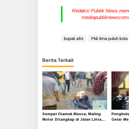
Redaksi Publik News meneri
mediapubliknewscom@
bupati afni
Pkk lima puluh kota
Berita Terkait
Sempat Diamuk Massa, Maling
Penghulu
Motor Ditangkap di Jalan Lintas
Gelar Me
Siak-Pakning
Srimersi