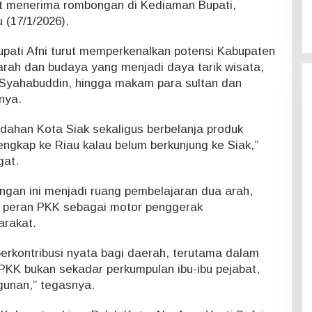
saat menerima rombongan di Kediaman Bupati,
(17/1/2026).
pati Afni turut memperkenalkan potensi Kabupaten
arah dan budaya yang menjadi daya tarik wisata,
d Syahabuddin, hingga makam para sultan dan
nya.
indahan Kota Siak sekaligus berbelanja produk
gkap ke Riau kalau belum berkunjung ke Siak,”
gat.
jungan ini menjadi ruang pembelajaran dua arah,
 peran PKK sebagai motor penggerak
rakat.
erkontribusi nyata bagi daerah, terutama dalam
K bukan sekadar perkumpulan ibu-ibu pejabat,
gunan,” tegasnya.