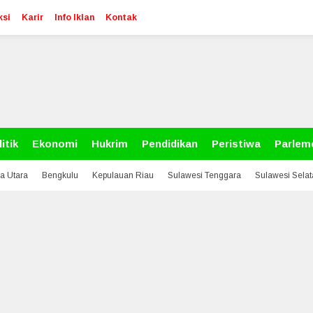
ksi
Karir
Info Iklan
Kontak
itik
Ekonomi
Hukrim
Pendidikan
Peristiwa
Parlem
a Utara
Bengkulu
Kepulauan Riau
Sulawesi Tenggara
Sulawesi Sela