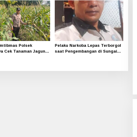
mtibmas Polsek
Pelaku Narkoba Lepas Terborgol
ya Cek Tanaman Jagung
saat Pengembangan di Sungai
 Pekarangan Pangan
Apit, Ketua LAN Siak: Kita
di Dusun Temutun
Serahkan Sepenuhnya ke Kasi
Propam