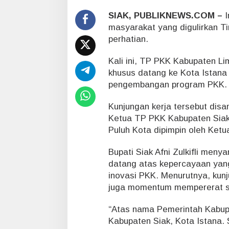
i
m
SIAK, PUBLIKNEWS.COM –
I
a
masyarakat yang digulirkan T
P
perhatian.
u
l
Kali ini, TP PKK Kabupaten Li
u
h
khusus datang ke Kota Istana 
K
pengembangan program PKK.
o
t
Kunjungan kerja tersebut disam
a
Ketua TP PKK Kabupaten Siak
D
a
Puluh Kota dipimpin oleh Ketu
t
a
Bupati Siak Afni Zulkifli men
n
datang atas kepercayaan yang
g
inovasi PKK. Menurutnya, kunju
B
juga momentum mempererat si
e
l
a
“Atas nama Pemerintah Kabup
j
Kabupaten Siak, Kota Istana.
a