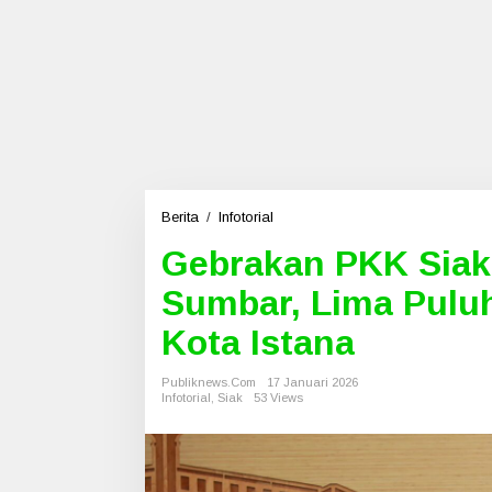
Berita
/
Infotorial
G
e
Gebrakan PKK Sia
b
r
Sumbar, Lima Puluh
a
k
Kota Istana
a
n
Publiknews.com
17 Januari 2026
P
Infotorial
,
Siak
53 Views
K
K
S
i
a