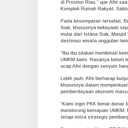
di Provinsi Riau,” ujar Afni 
r
Komplek Rumah Rakyat, Sabtu 
k
e
K
Pada kesempatan tersebut, Bu
o
Siak, khususnya kekayaan sej
t
mulai dari Istana Siak, Masji
a
destinasi wisata unggulan lain
I
s
“Ibu-ibu silakan menikmati ke
t
a
UMKM kami. Rasanya belum len
n
ucap Afni dengan senyum han
a
Lebih jauh, Afni berharap kun
khususnya dalam memperkuat
pemberdayaan ekonomi masya
“Kami ingin PKK benar-benar b
mendorong kemajuan UMKM. PK
tetapi mitra strategis pemban