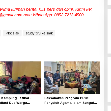
ma kiriman berita, rilis pers dan opini. Kirim ke:
gmail.com atau WhatsApp: 0852 7213 4500
Pkk siak
study tiru ke siak
 Kampung Jatibaru
Laksanakan Program BRUS,
diasi Dua Warga
Penyuluh Agama Islam Sungai
ng, Satu Pihak Tak Hadir
Apit Gandeng SMAN 1