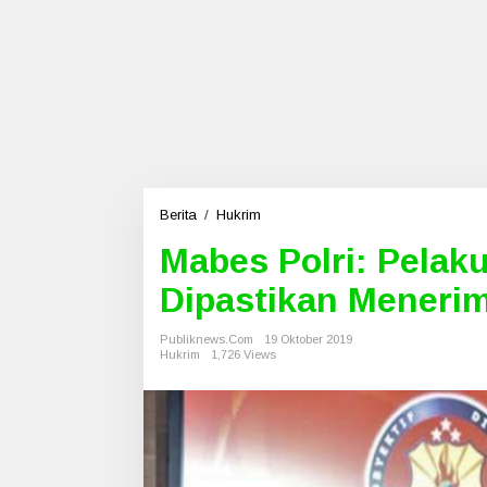
Berita
/
Hukrim
M
a
Mabes Polri: Pelak
b
e
Dipastikan Meneri
s
P
o
Publiknews.com
19 Oktober 2019
Hukrim
1,726 Views
l
r
i
:
P
e
l