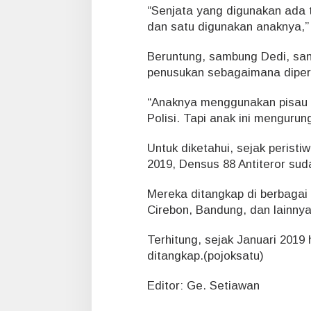
i
“Senjata yang digunakan ada t
h
dan satu digunakan anaknya,” 
B
e
Beruntung, sambung Dedi, san
r
penusukan sebagaimana diper
a
t
“Anaknya menggunakan pisau 
Polisi. Tapi anak ini mengurun
Untuk diketahui, sejak peris
2019, Densus 88 Antiteror sud
Mereka ditangkap di berbagai 
Cirebon, Bandung, dan lainnya
Terhitung, sejak Januari 2019 
ditangkap.(pojoksatu)
Editor: Ge. Setiawan