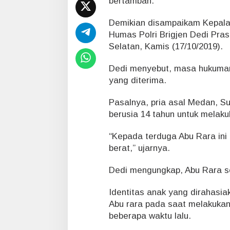
bertambah.
s
t
i
Demikian disampaikam Kepala
k
Humas Polri Brigjen Dedi Pra
a
Selatan, Kamis (17/10/2019).
n
M
Dedi menyebut, masa hukuman
e
yang diterima.
n
e
r
Pasalnya, pria asal Medan, Su
i
berusia 14 tahun untuk melaku
m
a
“Kepada terduga Abu Rara ini 
H
berat,” ujarnya.
u
k
u
Dedi mengungkap, Abu Rara sel
m
a
Identitas anak yang dirahasiak
n
Abu rara pada saat melakukan
L
beberapa waktu lalu.
e
b