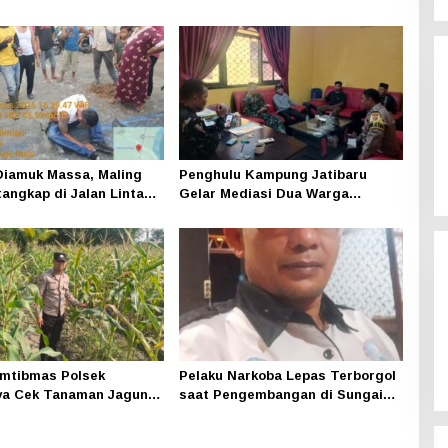
iamuk Massa, Maling
Penghulu Kampung Jatibaru
tangkap di Jalan Lintas
Gelar Mediasi Dua Warga
ning
Srimersing, Satu Pihak Tak Hadir
mtibmas Polsek
Pelaku Narkoba Lepas Terborgol
ya Cek Tanaman Jagung
saat Pengembangan di Sungai
 Pekarangan Pangan
Apit, Ketua LAN Siak: Kita
di Dusun Temutun
Serahkan Sepenuhnya ke Kasi