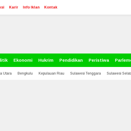
ksi
Karir
Info Iklan
Kontak
itik
Ekonomi
Hukrim
Pendidikan
Peristiwa
Parlem
a Utara
Bengkulu
Kepulauan Riau
Sulawesi Tenggara
Sulawesi Sela