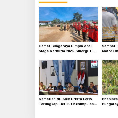
Camat Bungaraya Pimpin Apel
Sempat D
Siaga Karhutla 2026, Sinergi TNI-
Motor Di
Polri, Perusahaan dan
Siak-Pak
Masyarakat Dikuatkan
Kematian dr. Alex Cristo Loris
Bhabinka
Terungkap, Berikut Kesimpulan
Bungara
Polres Siak
Program
Bergizi 