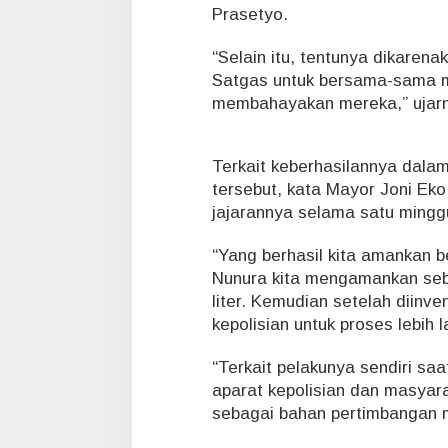
s
Prasetyo.
i
a
“Selain itu, tentunya dikare
-
Satgas untuk bersama-sama m
T
membahayakan mereka,” ujar
i
m
o
r
Terkait keberhasilannya dala
L
tersebut, kata Mayor Joni Ek
e
jajarannya selama satu mingg
s
t
“Yang berhasil kita amankan 
e
Nunura kita mengamankan seb
liter. Kemudian setelah diinven
kepolisian untuk proses lebih l
“Terkait pelakunya sendiri saa
aparat kepolisian dan masyara
sebagai bahan pertimbangan m