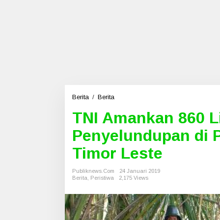
Berita
/
Berita
T
N
TNI Amankan 860 L
I
A
Penyelundupan di P
m
a
Timor Leste
n
k
Publiknews.com
a
24 Januari 2019
Berita
,
Peristiwa
2,175 Views
n
8
6
0
L