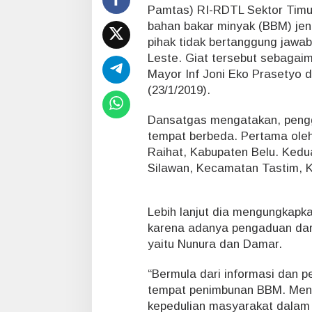
n
Pamtas) RI-RDTL Sektor Timu
d
bahan bakar minyak (BBM) jeni
u
pihak tidak bertanggung jawa
p
a
Leste. Giat tersebut sebagai
n
Mayor Inf Joni Eko Prasetyo d
d
(23/1/2019).
i
P
Dansatgas mengatakan, pengg
e
tempat berbeda. Pertama ole
r
b
Raihat, Kabupaten Belu. Kedu
a
Silawan, Kecamatan Tastim, K
t
a
s
Lebih lanjut dia mengungkapk
a
karena adanya pengaduan dari
n
I
yaitu Nunura dan Damar.
n
d
“Bermula dari informasi dan
o
tempat penimbunan BBM. Menur
n
kepedulian masyarakat dalam 
e