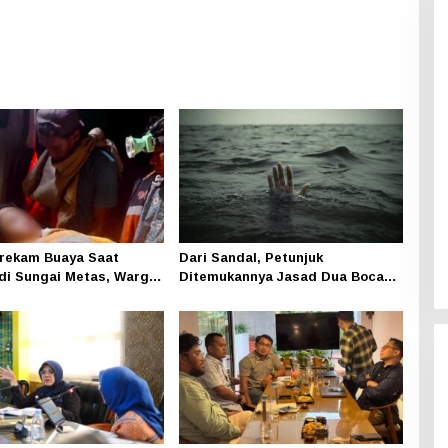
terekam Buaya Saat
Dari Sandal, Petunjuk
di Sungai Metas, Warga
Ditemukannya Jasad Dua Bocah
 Penyengat Berduka
di Jatibaru Siak