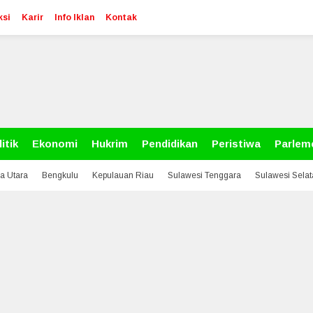
ksi
Karir
Info Iklan
Kontak
itik
Ekonomi
Hukrim
Pendidikan
Peristiwa
Parlem
a Utara
Bengkulu
Kepulauan Riau
Sulawesi Tenggara
Sulawesi Sela