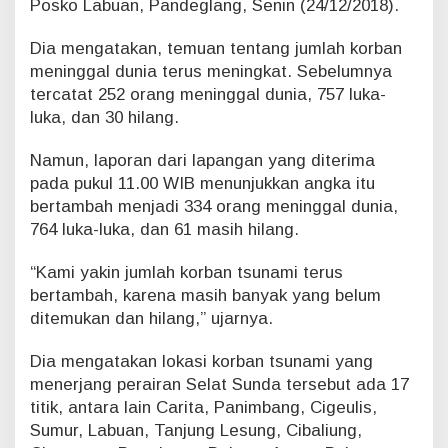
Posko Labuan, Pandeglang, Senin (24/12/2018).
a
t
Dia mengatakan, temuan tentang jumlah korban
T
meninggal dunia terus meningkat. Sebelumnya
s
tercatat 252 orang meninggal dunia, 757 luka-
u
n
luka, dan 30 hilang.
a
m
Namun, laporan dari lapangan yang diterima
i
pada pukul 11.00 WIB menunjukkan angka itu
S
bertambah menjadi 334 orang meninggal dunia,
e
l
764 luka-luka, dan 61 masih hilang.
a
t
“Kami yakin jumlah korban tsunami terus
S
bertambah, karena masih banyak yang belum
u
ditemukan dan hilang,” ujarnya.
n
d
Dia mengatakan lokasi korban tsunami yang
a
menerjang perairan Selat Sunda tersebut ada 17
titik, antara lain Carita, Panimbang, Cigeulis,
Sumur, Labuan, Tanjung Lesung, Cibaliung,