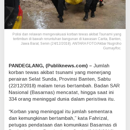
O
r
a
n
g
K
Polisi dan relawan mengevakuasi korban tewas akibat Tsunami yang
o
tertimbun di bawah reruntuhan bangunan di kawasan Carita, Banten,
r
Jawa Barat, Senin (24/12/2018). ANTARA FOTO/Akbar Nugroho
b
Gumay/foc.
a
n
M
PANDEGLANG, (Publiknews.com) –
Jumlah
e
korban tewas akibat tsunami yang menerjang
n
perairan Selat Sunda, Provinsi Banten, Sabtu
i
(22/12/2018) malam terus bertambah. Badan SAR
n
g
Nasional (Basarnas) mencatat, hingga saat ini
g
334 orang meninggal dunia dalam peristiwa itu.
a
l
“Korban yang meninggal itu jumlah sementara
A
dan kemungkinan bertambah,” kata Fahrizal,
k
i
petugas pendataan dan komunikasi Basarnas di
b