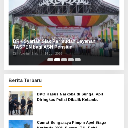
u
k
:
Haul Sultan Siak ke-60 Digelar, Bupati Afni
P
Ajak Masyarakat Lestarikan Sejarah
G
Kesultanan
Di Infotorial, Siak
|
12 Juli 2026
Di 
Berita Terbaru
DPO Kasus Narkoba di Sungai Apit,
Diringkus Polisi Dibalik Kelambu
Camat Bungaraya Pimpin Apel Siaga
Karhutla 2026, Sinergi TNI-Polri,