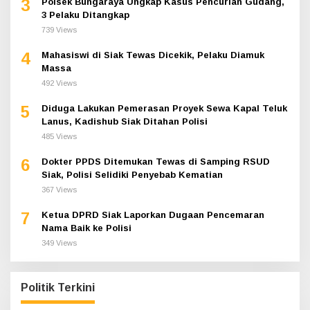
3
Polsek Bungaraya Ungkap Kasus Pencurian Gudang,
3 Pelaku Ditangkap
739 Views
4
Mahasiswi di Siak Tewas Dicekik, Pelaku Diamuk
Massa
492 Views
5
Diduga Lakukan Pemerasan Proyek Sewa Kapal Teluk
Lanus, Kadishub Siak Ditahan Polisi
485 Views
6
Dokter PPDS Ditemukan Tewas di Samping RSUD
Siak, Polisi Selidiki Penyebab Kematian
367 Views
7
Ketua DPRD Siak Laporkan Dugaan Pencemaran
Nama Baik ke Polisi
349 Views
Politik Terkini