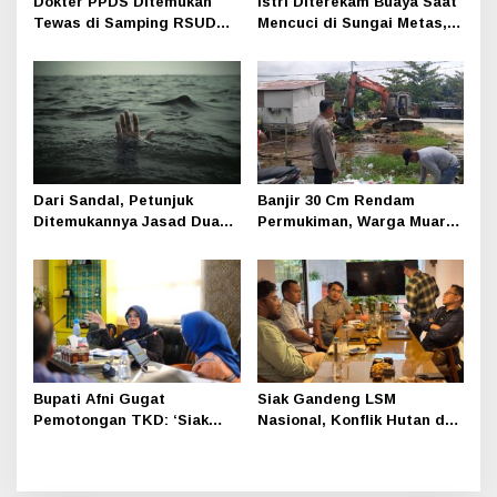
Dokter PPDS Ditemukan
Istri Diterekam Buaya Saat
Tewas di Samping RSUD
Mencuci di Sungai Metas,
Siak, Polisi Selidiki
Warga Kampung Penyengat
Penyebab Kematian
Berduka
Dari Sandal, Petunjuk
Banjir 30 Cm Rendam
Ditemukannya Jasad Dua
Permukiman, Warga Muara
Bocah di Jatibaru Siak
Kelantan Mengungsi
Bupati Afni Gugat
Siak Gandeng LSM
Pemotongan TKD: ‘Siak
Nasional, Konflik Hutan dan
Sudah Tertib, Kenapa
Lahan Kini Ditangani Lebih
Tetap Dipangkas
Serius