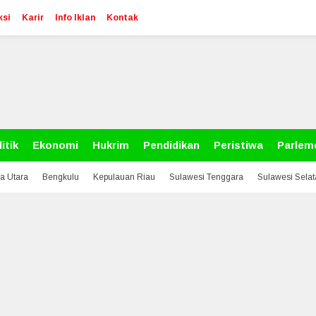
ksi
Karir
Info Iklan
Kontak
itik
Ekonomi
Hukrim
Pendidikan
Peristiwa
Parlem
a Utara
Bengkulu
Kepulauan Riau
Sulawesi Tenggara
Sulawesi Sela