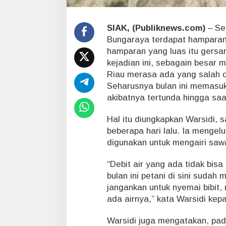
r
a
n
SIAK, (Publiknews.com)
– Se
c
Bungaraya terdapat hamparan 
a
hamparan yang luas itu gersan
m
G
kejadian ini, sebagain besar
a
Riau merasa ada yang salah d
g
Seharusnya bulan ini memasu
a
akibatnya tertunda hingga saat
l
T
a
Hal itu diungkapkan Warsidi,
n
beberapa hari lalu. Ia mengel
a
digunakan untuk mengairi saw
m
M
“Debit air yang ada tidak bisa
u
bulan ini petani di sini suda
s
i
jangankan untuk nyemai bibit,
m
ada airnya,” kata Warsidi kep
I
n
Warsidi juga mengatakan, pada
i