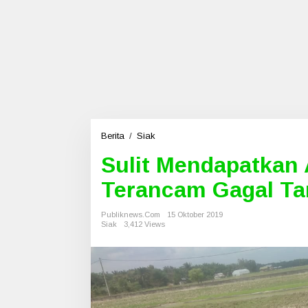
Berita
/
Siak
S
u
Sulit Mendapatkan 
l
i
Terancam Gagal Ta
t
M
e
Publiknews.com
15 Oktober 2019
Siak
3,412 Views
n
d
a
p
a
t
k