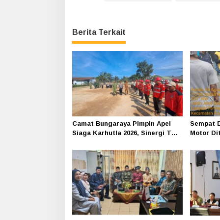
Berita Terkait
Camat Bungaraya Pimpin Apel
Sempat D
Siaga Karhutla 2026, Sinergi TNI-
Motor Di
Polri, Perusahaan dan
Siak-Pak
Masyarakat Dikuatkan