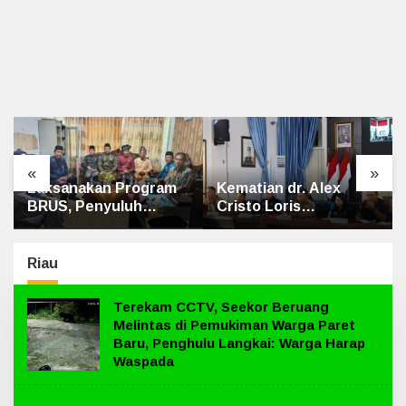
«
»
Laksanakan Program
Kematian dr. Alex
BRUS, Penyuluh
Cristo Loris
Agama Islam Sungai
Terungkap, Berikut
Apit Gandeng SMAN 1
Kesimpulan Polres
Siak
Riau
Terekam CCTV, Seekor Beruang
Melintas di Pemukiman Warga Paret
Baru, Penghulu Langkai: Warga Harap
Waspada