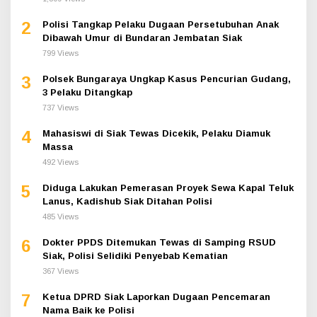
2
Polisi Tangkap Pelaku Dugaan Persetubuhan Anak
Dibawah Umur di Bundaran Jembatan Siak
799 Views
3
Polsek Bungaraya Ungkap Kasus Pencurian Gudang,
3 Pelaku Ditangkap
737 Views
4
Mahasiswi di Siak Tewas Dicekik, Pelaku Diamuk
Massa
492 Views
5
Diduga Lakukan Pemerasan Proyek Sewa Kapal Teluk
Lanus, Kadishub Siak Ditahan Polisi
485 Views
6
Dokter PPDS Ditemukan Tewas di Samping RSUD
Siak, Polisi Selidiki Penyebab Kematian
367 Views
7
Ketua DPRD Siak Laporkan Dugaan Pencemaran
Nama Baik ke Polisi