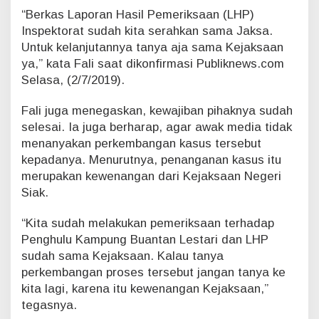
s
“Berkas Laporan Hasil Pemeriksaan (LHP)
K
Inspektorat sudah kita serahkan sama Jaksa.
o
Untuk kelanjutannya tanya aja sama Kejaksaan
r
ya,” kata Fali saat dikonfirmasi Publiknews.com
u
Selasa, (2/7/2019).
p
s
i
Fali juga menegaskan, kewajiban pihaknya sudah
D
selesai. Ia juga berharap, agar awak media tidak
a
menanyakan perkembangan kasus tersebut
n
kepadanya. Menurutnya, penanganan kasus itu
a
merupakan kewenangan dari Kejaksaan Negeri
D
e
Siak.
s
a
“Kita sudah melakukan pemeriksaan terhadap
S
Penghulu Kampung Buantan Lestari dan LHP
u
sudah sama Kejaksaan. Kalau tanya
d
a
perkembangan proses tersebut jangan tanya ke
h
kita lagi, karena itu kewenangan Kejaksaan,”
d
tegasnya.
i