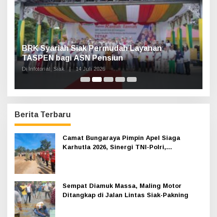
:
n,
BRK Syariah Siak Permudah Layanan
H
TASPEN bagi ASN Pensiun
A
K
Di Infotorial, Siak
|
14 Juli 2026
Di 
Berita Terbaru
Camat Bungaraya Pimpin Apel Siaga
Karhutla 2026, Sinergi TNI-Polri,
Perusahaan dan Masyarakat Dikuatkan
Sempat Diamuk Massa, Maling Motor
Ditangkap di Jalan Lintas Siak-Pakning