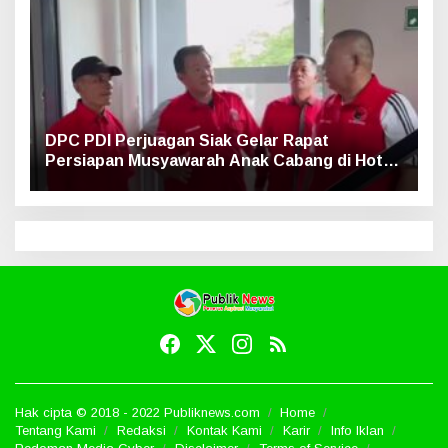
DPC PDI Perjuagan Siak Gelar Rapat
Persiapan Musyawarah Anak Cabang di Hotel
Luxe
Hak cipta © 2018 - 2022 Publiknews.com
Home
Tentang Kami
Redaksi
Kontak Kami
Karir
Info Iklan