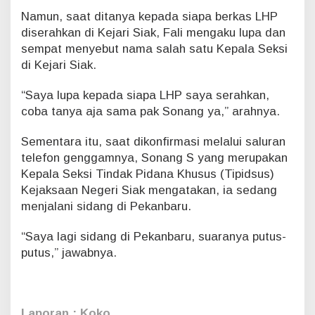
s
Namun, saat ditanya kepada siapa berkas LHP
e
diserahkan di Kejari Siak, Fali mengaku lupa dan
r
a
sempat menyebut nama salah satu Kepala Seksi
h
di Kejari Siak.
k
a
“Saya lupa kepada siapa LHP saya serahkan,
n
coba tanya aja sama pak Sonang ya,” arahnya.
k
e
K
Sementara itu, saat dikonfirmasi melalui saluran
e
telefon genggamnya, Sonang S yang merupakan
j
Kepala Seksi Tindak Pidana Khusus (Tipidsus)
a
Kejaksaan Negeri Siak mengatakan, ia sedang
k
menjalani sidang di Pekanbaru.
s
a
a
“Saya lagi sidang di Pekanbaru, suaranya putus-
n
putus,” jawabnya.
Laporan : Koko