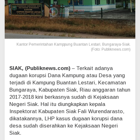
t
S
i
a
k
S
e
Kantor Pemerintahan Kamppung Buantan Lestari, Bungaraya-Siak.
b
(Foto: Publiknews.com)
u
t
,
SIAK, (Publiknews.com)
– Terkait adanya
L
H
dugaan korupsi Dana Kampung atau Desa yang
P
terjadi di Kampung Buantan Lestari, Kecamatan
D
Bungaraya, Kabupaten Siak, Riau anggaran tahun
u
2017-2018 kini berkasnya sudah di Kejaksaan
g
Negeri Siak. Hal itu diungkapkan kepala
a
a
Inspektorat Kabupaten Siak Fali Wurendarasto,
n
dikatakannya, LHP kasus dugaan korupsi dana
K
desa sudah diserahkan ke Kejaksaan Negeri
a
Siak.
s
u