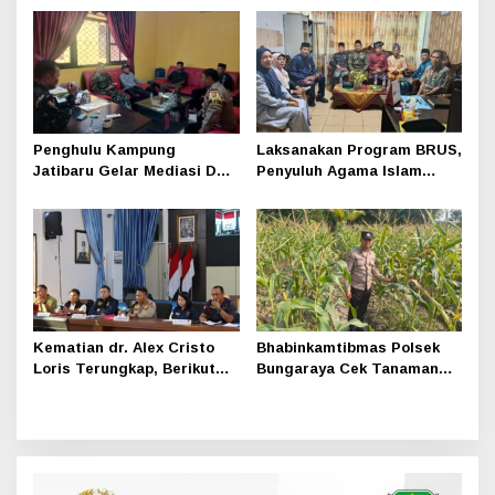
Perusahaan dan
Masyarakat Dikuatkan
Penghulu Kampung
Laksanakan Program BRUS,
Jatibaru Gelar Mediasi Dua
Penyuluh Agama Islam
Warga Srimersing, Satu
Sungai Apit Gandeng SMAN
Pihak Tak Hadir
1
Kematian dr. Alex Cristo
Bhabinkamtibmas Polsek
Loris Terungkap, Berikut
Bungaraya Cek Tanaman
Kesimpulan Polres Siak
Jagung Program
Pekarangan Pangan Bergizi
di Dusun Temutun