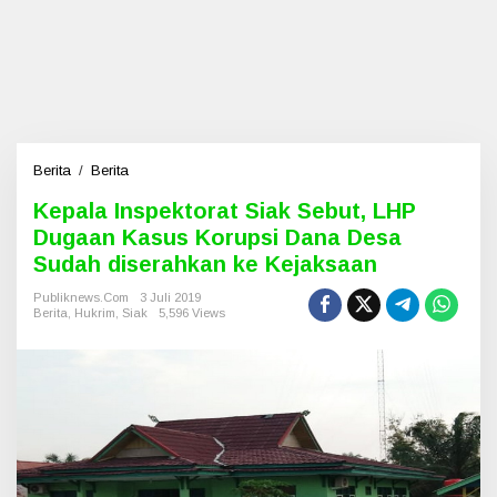
Berita
/
Berita
K
e
Kepala Inspektorat Siak Sebut, LHP
p
Dugaan Kasus Korupsi Dana Desa
a
l
Sudah diserahkan ke Kejaksaan
a
I
Publiknews.com
3 Juli 2019
Berita
,
Hukrim
,
Siak
5,596 Views
n
s
p
e
k
t
o
r
a