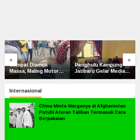
«
»
Sempat Diamuk
Penghulu Kampung
Massa, Maling Motor
Jatibaru Gelar Mediasi
Ditangkap di Jalan
Dua Warga Srimersing,
Lintas Siak-Pakning
Satu Pihak Tak Hadir
Internasional
China Minta Warganya di Afghanistan
Patuhi Aturan Taliban Termasuk Cara
Berpakaian