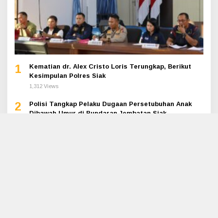
1
Kematian dr. Alex Cristo Loris Terungkap, Berikut
Kesimpulan Polres Siak
1,312 Views
2
Polisi Tangkap Pelaku Dugaan Persetubuhan Anak
Dibawah Umur di Bundaran Jembatan Siak
799 Views
3
Polsek Bungaraya Ungkap Kasus Pencurian Gudang,
3 Pelaku Ditangkap
737 Views
4
Mahasiswi di Siak Tewas Dicekik, Pelaku Diamuk
Massa
492 Views
Diduga Lakukan Pemerasan Proyek Sewa Kapal Teluk