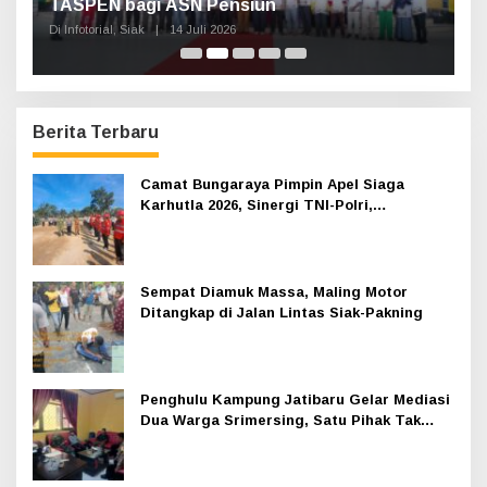
TASPEN bagi ASN Pensiun
A
K
Di Infotorial, Siak
|
14 Juli 2026
Di 
Berita Terbaru
Camat Bungaraya Pimpin Apel Siaga
Karhutla 2026, Sinergi TNI-Polri,
Perusahaan dan Masyarakat Dikuatkan
Sempat Diamuk Massa, Maling Motor
Ditangkap di Jalan Lintas Siak-Pakning
Penghulu Kampung Jatibaru Gelar Mediasi
Dua Warga Srimersing, Satu Pihak Tak
Hadir