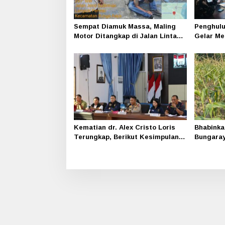
Sempat Diamuk Massa, Maling
Penghulu
Motor Ditangkap di Jalan Lintas
Gelar Me
Siak-Pakning
Srimersi
Kematian dr. Alex Cristo Loris
Bhabinka
Terungkap, Berikut Kesimpulan
Bungara
Polres Siak
Program
Bergizi 