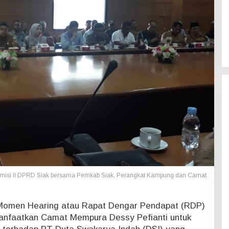
misi II DPRD Siak bersama Pemkab Siak, Perangkat Kampung dan Camat
omen Hearing atau Rapat Dengar Pendapat (RDP)
manfaatkan Camat Mempura Dessy Pefianti untuk