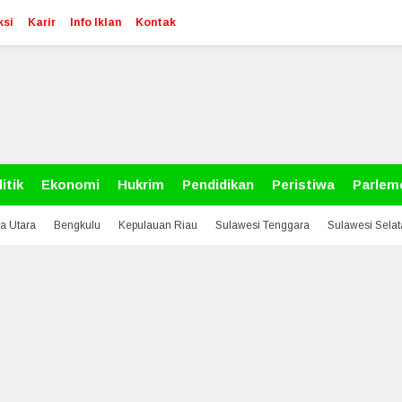
ksi
Karir
Info Iklan
Kontak
itik
Ekonomi
Hukrim
Pendidikan
Peristiwa
Parlem
a Utara
Bengkulu
Kepulauan Riau
Sulawesi Tenggara
Sulawesi Sela