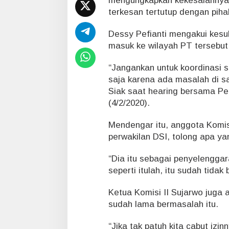
mengungkapkan kekesalannya 
r
terkesan tertutup dengan piha
a
G
e
Dessy Pefianti mengakui kesul
r
masuk ke wilayah PT tersebut 
a
m
“Jangankan untuk koordinasi 
saja karena ada masalah di s
Siak saat hearing bersama P
(4/2/2020).
Mendengar itu, anggota Komis
perwakilan DSI, tolong apa ya
“Dia itu sebagai penyelenggar
seperti itulah, itu sudah tidak
Ketua Komisi II Sujarwo juga 
sudah lama bermasalah itu.
“Jika tak patuh kita cabut izin