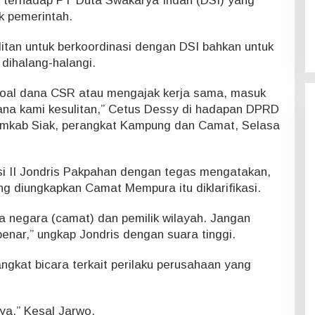
terhadap PT Duta Swakarya Indah (DSI) yang
k pemerintah.
itan untuk berkoordinasi dengan DSI bahkan untuk
dihalang-halangi.
soal dana CSR atau mengajak kerja sama, masuk
ana kami kesulitan,” Cetus Dessy di hadapan DPRD
emkab Siak, perangkat Kampung dan Camat, Selasa
i II Jondris Pakpahan dengan tegas mengatakan,
ng diungkapkan Camat Mempura itu diklarifikasi.
a negara (camat) dan pemilik wilayah. Jangan
 benar,” ungkap Jondris dengan suara tinggi.
angkat bicara terkait perilaku perusahaan yang
nya,” Kesal Jarwo.