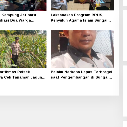
 Kampung Jatibaru
Laksanakan Program BRUS,
diasi Dua Warga
Penyuluh Agama Islam Sungai
ng, Satu Pihak Tak Hadir
Apit Gandeng SMAN 1
mtibmas Polsek
Pelaku Narkoba Lepas Terborgol
ya Cek Tanaman Jagung
saat Pengembangan di Sungai
 Pekarangan Pangan
Apit, Ketua LAN Siak: Kita
di Dusun Temutun
Serahkan Sepenuhnya ke Kasi
Propam