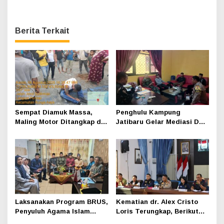
Berita Terkait
Sempat Diamuk Massa,
Penghulu Kampung
Maling Motor Ditangkap di
Jatibaru Gelar Mediasi Dua
Jalan Lintas Siak-Pakning
Warga Srimersing, Satu
Pihak Tak Hadir
Laksanakan Program BRUS,
Kematian dr. Alex Cristo
Penyuluh Agama Islam
Loris Terungkap, Berikut
Sungai Apit Gandeng SMAN
Kesimpulan Polres Siak