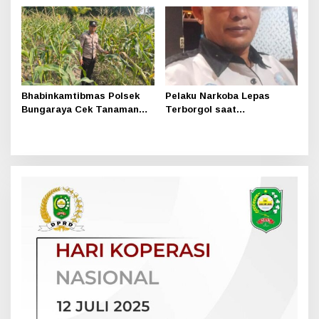
1
Bhabinkamtibmas Polsek
Pelaku Narkoba Lepas
Bungaraya Cek Tanaman
Terborgol saat
Jagung Program
Pengembangan di Sungai
Pekarangan Pangan Bergizi
Apit, Ketua LAN Siak: Kita
di Dusun Temutun
Serahkan Sepenuhnya ke
Kasi Propam