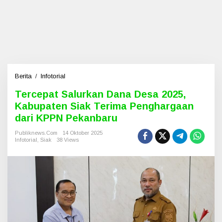
Berita
/
Infotorial
T
e
Tercepat Salurkan Dana Desa 2025,
r
Kabupaten Siak Terima Penghargaan
c
e
dari KPPN Pekanbaru
p
a
Publiknews.com
14 Oktober 2025
Infotorial
,
Siak
38 Views
t
S
a
l
u
r
k
a
n