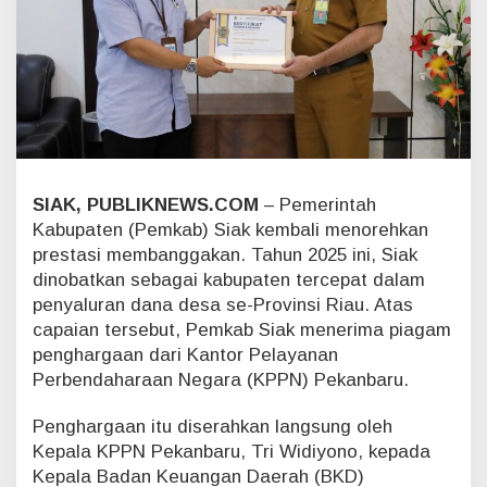
D
a
n
a
D
e
s
a
2
0
SIAK, PUBLIKNEWS.COM
– Pemerintah
2
Kabupaten (Pemkab) Siak kembali menorehkan
5
prestasi membanggakan. Tahun 2025 ini, Siak
,
dinobatkan sebagai kabupaten tercepat dalam
K
a
penyaluran dana desa se-Provinsi Riau. Atas
b
capaian tersebut, Pemkab Siak menerima piagam
u
penghargaan dari Kantor Pelayanan
p
Perbendaharaan Negara (KPPN) Pekanbaru.
a
t
e
Penghargaan itu diserahkan langsung oleh
n
Kepala KPPN Pekanbaru, Tri Widiyono, kepada
S
Kepala Badan Keuangan Daerah (BKD)
i