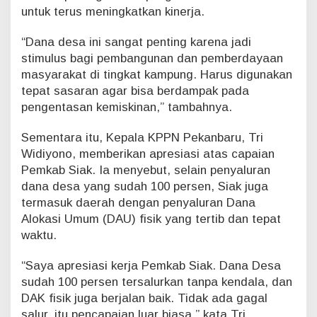
K
untuk terus meningkatkan kinerja.
P
P
“Dana desa ini sangat penting karena jadi
N
stimulus bagi pembangunan dan pemberdayaan
P
e
masyarakat di tingkat kampung. Harus digunakan
k
tepat sasaran agar bisa berdampak pada
a
pengentasan kemiskinan,” tambahnya.
n
b
Sementara itu, Kepala KPPN Pekanbaru, Tri
a
Widiyono, memberikan apresiasi atas capaian
r
u
Pemkab Siak. Ia menyebut, selain penyaluran
dana desa yang sudah 100 persen, Siak juga
termasuk daerah dengan penyaluran Dana
Alokasi Umum (DAU) fisik yang tertib dan tepat
waktu.
“Saya apresiasi kerja Pemkab Siak. Dana Desa
sudah 100 persen tersalurkan tanpa kendala, dan
DAK fisik juga berjalan baik. Tidak ada gagal
salur, itu pencapaian luar biasa,” kata Tri.