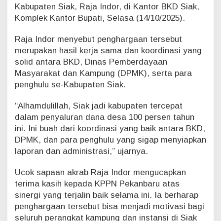
Kabupaten Siak, Raja Indor, di Kantor BKD Siak,
a
Komplek Kantor Bupati, Selasa (14/10/2025).
k
T
e
Raja Indor menyebut penghargaan tersebut
r
merupakan hasil kerja sama dan koordinasi yang
i
solid antara BKD, Dinas Pemberdayaan
m
Masyarakat dan Kampung (DPMK), serta para
a
penghulu se-Kabupaten Siak.
P
e
n
“Alhamdulillah, Siak jadi kabupaten tercepat
g
dalam penyaluran dana desa 100 persen tahun
h
ini. Ini buah dari koordinasi yang baik antara BKD,
a
DPMK, dan para penghulu yang sigap menyiapkan
r
g
laporan dan administrasi,” ujarnya.
a
a
Ucok sapaan akrab Raja Indor mengucapkan
n
terima kasih kepada KPPN Pekanbaru atas
d
sinergi yang terjalin baik selama ini. Ia berharap
a
penghargaan tersebut bisa menjadi motivasi bagi
r
i
seluruh perangkat kampung dan instansi di Siak