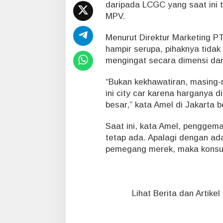
h
daripada LCGC yang saat ini 
d
MPV.
a
r
Menurut Direktur Marketing PT
i
hampir serupa, pihaknya tidak
M
o
mengingat secara dimensi dan
b
i
“Bukan kekhawatiran, masing-
l
ini city car karena harganya 
L
besar,” kata Amel di Jakarta b
C
G
C
Saat ini, kata Amel, penggema
tetap ada. Apalagi dengan ad
pemegang merek, maka konsum
Lihat Berita dan Artike