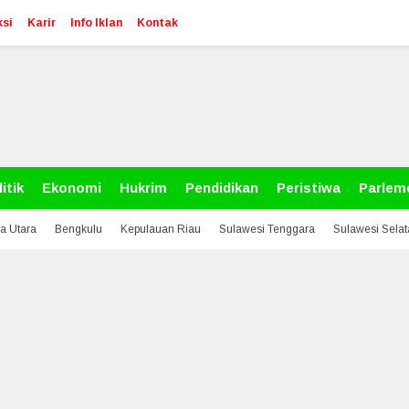
si
Karir
Info Iklan
Kontak
itik
Ekonomi
Hukrim
Pendidikan
Peristiwa
Parlem
a Utara
Bengkulu
Kepulauan Riau
Sulawesi Tenggara
Sulawesi Sela