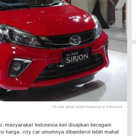
All new sirion resmi meluncur di indonesia
ar, masyarakat Indonesia kini disajikan beragam
isi harga, city car umumnya dibanderol lebih mahal