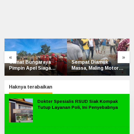
«
»
Camat Bungaraya
Sempat Diamuk
Pimpin Apel Siaga
Massa, Maling Motor
Karhutla 2026, Sinergi
Ditangkap di Jalan
TNI-Polri, Perusahaan
Lintas Siak-Pakning
dan Masyarakat
Haknya terabaikan
Dikuatkan
Dokter Spesialis RSUD Siak Kompak
Tutup Layanan Poli, Ini Penyebabnya