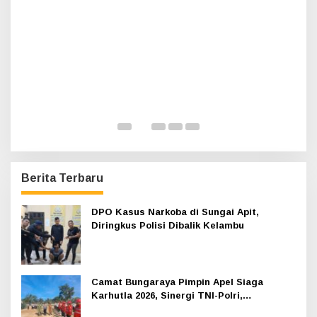
k
:
H
A
K
Di 
Berita Terbaru
DPO Kasus Narkoba di Sungai Apit,
Diringkus Polisi Dibalik Kelambu
Camat Bungaraya Pimpin Apel Siaga
Karhutla 2026, Sinergi TNI-Polri,
Perusahaan dan Masyarakat Dikuatkan