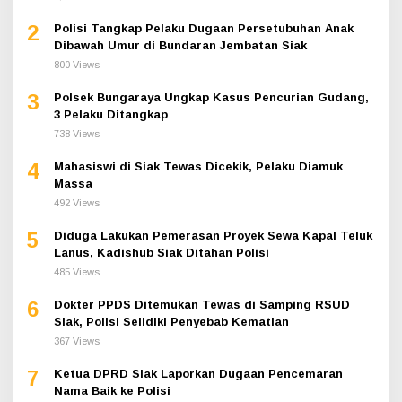
2
Polisi Tangkap Pelaku Dugaan Persetubuhan Anak
Dibawah Umur di Bundaran Jembatan Siak
800 Views
3
Polsek Bungaraya Ungkap Kasus Pencurian Gudang,
3 Pelaku Ditangkap
738 Views
4
Mahasiswi di Siak Tewas Dicekik, Pelaku Diamuk
Massa
492 Views
5
Diduga Lakukan Pemerasan Proyek Sewa Kapal Teluk
Lanus, Kadishub Siak Ditahan Polisi
485 Views
6
Dokter PPDS Ditemukan Tewas di Samping RSUD
Siak, Polisi Selidiki Penyebab Kematian
367 Views
7
Ketua DPRD Siak Laporkan Dugaan Pencemaran
Nama Baik ke Polisi