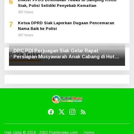
6
Siak, Polisi Selidiki Penyebab Kematian
367 Views
7
Ketua DPRD Siak Laporkan Dugaan Pencemaran
Nama Baik ke Polisi
347 Views
DPC PDI Perjuagan Siak Gelar Rapat
Politik Terkini
Persiapan Musyawarah Anak Cabang di Hotel
Luxe
Hak cipta © 2018 - 2022 Publiknews.com
Home