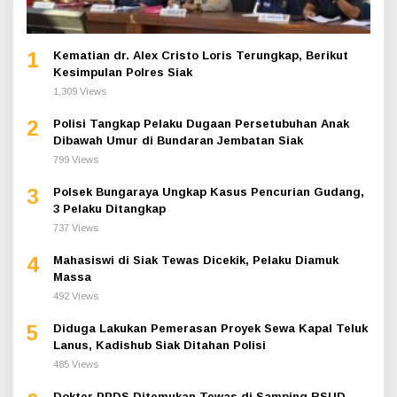
1
Kematian dr. Alex Cristo Loris Terungkap, Berikut
Kesimpulan Polres Siak
1,309 Views
2
Polisi Tangkap Pelaku Dugaan Persetubuhan Anak
Dibawah Umur di Bundaran Jembatan Siak
799 Views
3
Polsek Bungaraya Ungkap Kasus Pencurian Gudang,
3 Pelaku Ditangkap
737 Views
4
Mahasiswi di Siak Tewas Dicekik, Pelaku Diamuk
Massa
492 Views
5
Diduga Lakukan Pemerasan Proyek Sewa Kapal Teluk
Lanus, Kadishub Siak Ditahan Polisi
485 Views
Dokter PPDS Ditemukan Tewas di Samping RSUD