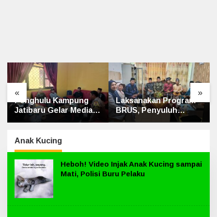
«
»
Penghulu Kampung
Laksanakan Program
Jatibaru Gelar Mediasi
BRUS, Penyuluh
Dua Warga Srimersing,
Agama Islam Sungai
Satu Pihak Tak Hadir
Apit Gandeng SMAN 1
Anak Kucing
Heboh! Video Injak Anak Kucing sampai
Mati, Polisi Buru Pelaku