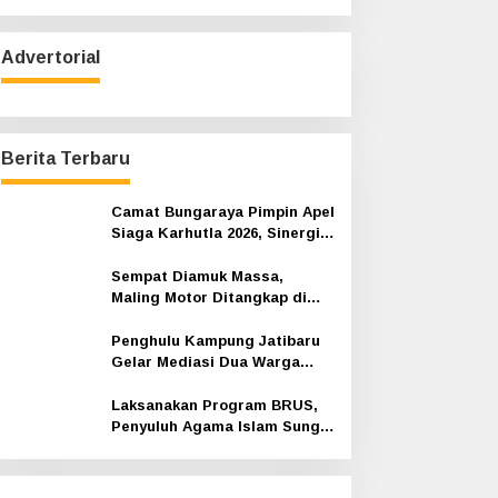
r
i
u
Advertorial
n
t
u
k
:
Berita Terbaru
Camat Bungaraya Pimpin Apel
Siaga Karhutla 2026, Sinergi
TNI-Polri, Perusahaan dan
Masyarakat Dikuatkan
Sempat Diamuk Massa,
Maling Motor Ditangkap di
Jalan Lintas Siak-Pakning
Penghulu Kampung Jatibaru
Gelar Mediasi Dua Warga
Srimersing, Satu Pihak Tak
Hadir
Laksanakan Program BRUS,
Penyuluh Agama Islam Sungai
Apit Gandeng SMAN 1