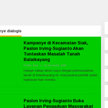
ye dialogis
Kampanye di Kecamatan Siak,
Paslon Irving-Sugianto Akan
Tuntaskan Masalah Tanah
Balaikayang
Politik
,
Siak
|
21 November 2024
O
L
Hampir setiap tahun saya dengar permasalahan
E
tanah di Balaikayang ini, masyarakat pemilik butuh
H
P
kejelasan hak mereka
U
B
L
I
K
N
Paslon Irving-Sugianto Buka
E
Layanan Pengaduan Masyarakat
W