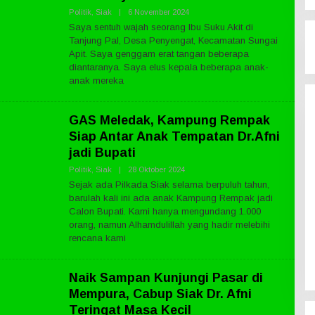
S
Politik
,
Siak
|
6 November 2024
O
.
L
Saya sentuh wajah seorang Ibu Suku Akit di
C
E
O
Tanjung Pal, Desa Penyengat, Kecamatan Sungai
H
M
P
Apit. Saya genggam erat tangan beberapa
U
diantaranya. Saya elus kepala beberapa anak-
B
anak mereka
L
I
K
N
GAS Meledak, Kampung Rempak
E
W
Siap Antar Anak Tempatan Dr.Afni
S
jadi Bupati
.
C
Politik
,
Siak
|
28 Oktober 2024
O
O
L
M
Sejak ada Pilkada Siak selama berpuluh tahun,
E
barulah kali ini ada anak Kampung Rempak jadi
H
P
Calon Bupati. Kami hanya mengundang 1.000
U
orang, namun Alhamdulillah yang hadir melebihi
B
rencana kami
L
I
K
N
Naik Sampan Kunjungi Pasar di
E
W
Mempura, Cabup Siak Dr. Afni
S
Teringat Masa Kecil
.