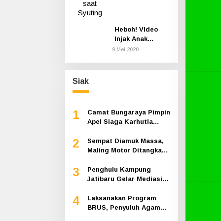
Heboh! Video
Injak Anak
Kucing sampai
9 Mei 2020
Mati, Polisi Buru
Pelaku
Siak
1
Camat Bungaraya Pimpin
Apel Siaga Karhutla
2026, Sinergi TNI-Polri,
2
Perusahaan dan
Sempat Diamuk Massa,
Masyarakat Dikuatkan
Maling Motor Ditangkap
di Jalan Lintas Siak-
3
Pakning
Penghulu Kampung
Jatibaru Gelar Mediasi
Dua Warga Srimersing,
4
Satu Pihak Tak Hadir
Laksanakan Program
BRUS, Penyuluh Agama
Islam Sungai Apit