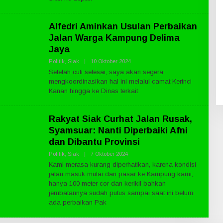
B
L
I
K
Alfedri Aminkan Usulan Perbaikan
N
Jalan Warga Kampung Delima
E
W
Jaya
S
.
Politik
,
Siak
|
10 Oktober 2024
O
C
L
O
Setelah cuti selesai, saya akan segera
E
M
mengkoordinasikan hal ini melalui camat Kerinci
H
P
Kanan hingga ke Dinas terkait
U
B
L
Rakyat Siak Curhat Jalan Rusak,
I
K
Syamsuar: Nanti Diperbaiki Afni
N
E
dan Dibantu Provinsi
W
S
Politik
,
Siak
|
7 Oktober 2024
O
.
L
Kami merasa kurang diperhatikan, karena kondisi
C
E
O
jalan masuk mulai dari pasar ke Kampung kami,
H
M
P
hanya 100 meter cor dan kerikil bahkan
U
jembatannya sudah putus sampai saat ini belum
B
ada perbaikan Pak
L
I
K