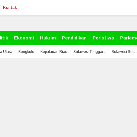
Kontak
itik
Ekonomi
Hukrim
Pendidikan
Peristiwa
Parlem
a Utara
Bengkulu
Kepulauan Riau
Sulawesi Tenggara
Sulawesi Sela