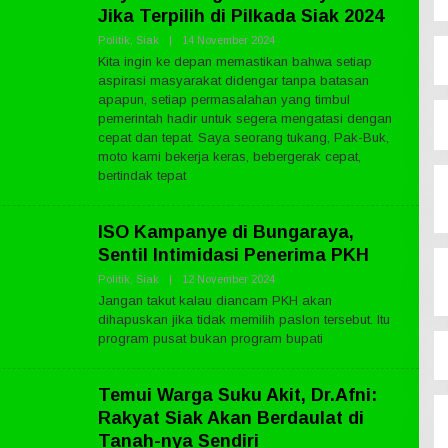
S
Jika Terpilih di Pilkada Siak 2024
.
C
Politik
,
Siak
|
14 November 2024
O
O
L
Kita ingin ke depan memastikan bahwa setiap
M
E
aspirasi masyarakat didengar tanpa batasan
H
P
apapun, setiap permasalahan yang timbul
U
pemerintah hadir untuk segera mengatasi dengan
B
cepat dan tepat. Saya seorang tukang, Pak-Buk,
L
I
moto kami bekerja keras, bebergerak cepat,
K
bertindak tepat
N
E
W
S
ISO Kampanye di Bungaraya,
.
C
Sentil Intimidasi Penerima PKH
O
M
Politik
,
Siak
|
12 November 2024
O
L
Jangan takut kalau diancam PKH akan
E
dihapuskan jika tidak memilih paslon tersebut. Itu
H
P
program pusat bukan program bupati
U
B
L
Temui Warga Suku Akit, Dr.Afni:
I
K
Rakyat Siak Akan Berdaulat di
N
E
Tanah-nya Sendiri
W