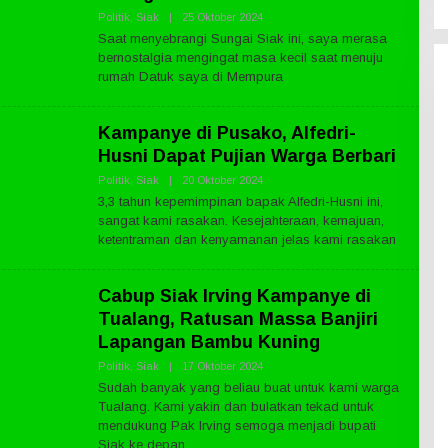
C
Politik
,
Siak
|
25 Oktober 2024
O
O
M
L
Saat menyebrangi Sungai Siak ini, saya merasa
E
bernostalgia mengingat masa kecil saat menuju
H
P
rumah Datuk saya di Mempura
U
B
L
Kampanye di Pusako, Alfedri-
I
K
Husni Dapat Pujian Warga Berbari
N
E
Politik
,
Siak
|
20 Oktober 2024
O
W
L
S
3,3 tahun kepemimpinan bapak Alfedri-Husni ini,
E
.
sangat kami rasakan. Kesejahteraan, kemajuan,
H
C
P
ketentraman dan kenyamanan jelas kami rasakan
O
U
M
B
L
Cabup Siak Irving Kampanye di
I
K
Tualang, Ratusan Massa Banjiri
N
E
Lapangan Bambu Kuning
W
S
Politik
,
Siak
|
17 Oktober 2024
O
.
L
Sudah banyak yang beliau buat untuk kami warga
C
E
O
Tualang. Kami yakin dan bulatkan tekad untuk
H
M
P
mendukung Pak Irving semoga menjadi bupati
U
Siak ke depan