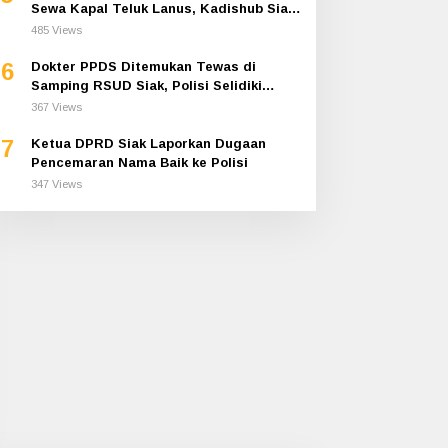
Sewa Kapal Teluk Lanus, Kadishub Siak
Ditahan Polisi
485 Views
6
Dokter PPDS Ditemukan Tewas di
Samping RSUD Siak, Polisi Selidiki
Penyebab Kematian
367 Views
7
Ketua DPRD Siak Laporkan Dugaan
Pencemaran Nama Baik ke Polisi
347 Views