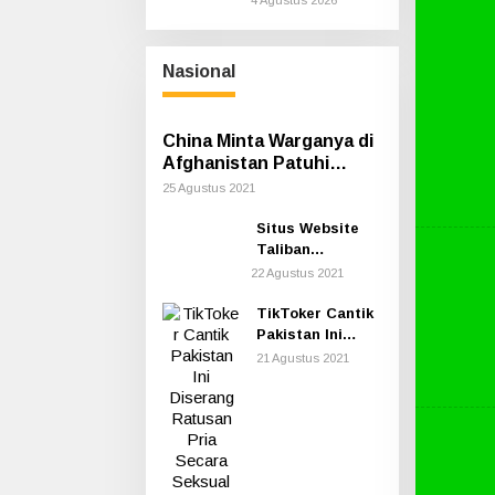
Berikut
Kesimpulan
Polres Siak
Nasional
China Minta Warganya di
Afghanistan Patuhi
Aturan Taliban Termasuk
25 Agustus 2021
Cara Berpakaian
Situs Website
Taliban
Dilaporkan
22 Agustus 2021
Hilang di
Internet
TikToker Cantik
Pakistan Ini
Diserang
21 Agustus 2021
Ratusan Pria
Secara Seksual
saat Syuting