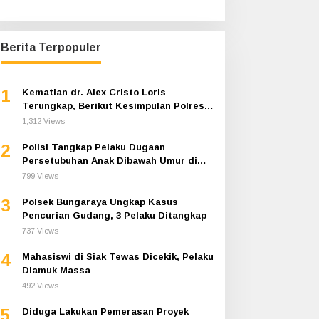
Berita Terpopuler
1
Kematian dr. Alex Cristo Loris
Terungkap, Berikut Kesimpulan Polres
Siak
1,312 Views
2
Polisi Tangkap Pelaku Dugaan
Persetubuhan Anak Dibawah Umur di
Bundaran Jembatan Siak
799 Views
3
Polsek Bungaraya Ungkap Kasus
Pencurian Gudang, 3 Pelaku Ditangkap
737 Views
4
Mahasiswi di Siak Tewas Dicekik, Pelaku
Diamuk Massa
492 Views
5
Diduga Lakukan Pemerasan Proyek