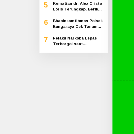
5
Gandeng SMAN 1
Kematian dr. Alex Cristo
Loris Terungkap, Berikut
Kesimpulan Polres Siak
6
Bhabinkamtibmas Polsek
Bungaraya Cek Tanaman
Jagung Program
7
Pekarangan Pangan
Pelaku Narkoba Lepas
Bergizi di Dusun
Terborgol saat
Temutun
Pengembangan di
Sungai Apit, Ketua LAN
Siak: Kita Serahkan
Sepenuhnya ke Kasi
Propam