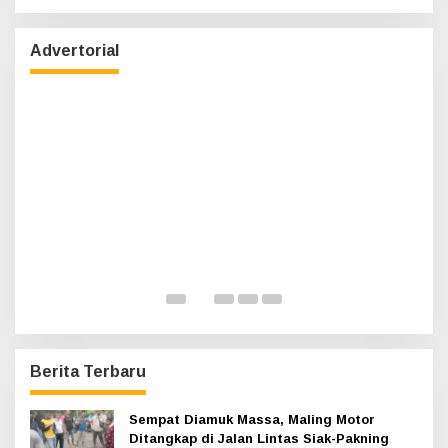
BRK Syariah Siak Permudah Layanan
r
TASPEN bagi ASN Pensiun
i
u
Di Infotorial, Siak
|
14 Juli 2026
Advertorial
n
t
u
k
:
n,
H
A
K
Di 
Berita Terbaru
Sempat Diamuk Massa, Maling Motor
Ditangkap di Jalan Lintas Siak-Pakning