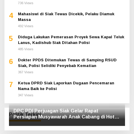
736 Views
4
Mahasiswi di Siak Tewas Dicekik, Pelaku Diamuk
Massa
492 Views
5
Diduga Lakukan Pemerasan Proyek Sewa Kapal Teluk
Lanus, Kadishub Siak Ditahan Polisi
485 Views
6
Dokter PPDS Ditemukan Tewas di Samping RSUD
Siak, Polisi Selidiki Penyebab Kematian
367 Views
7
Ketua DPRD Siak Laporkan Dugaan Pencemaran
Nama Baik ke Polisi
347 Views
DPC PDI Perjuagan Siak Gelar Rapat
Politik Terkini
Persiapan Musyawarah Anak Cabang di Hotel
Luxe