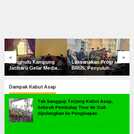
«
»
Laksanakan Program
Kematian dr. Alex
i
BRUS, Penyuluh
Cristo Loris
,
Agama Islam Sungai
Terungkap, Berikut
Apit Gandeng SMAN 1
Kesimpulan Polres
Siak
Dampak Kabut Asap
Tak Sanggup Terjang Kabut Asap,
Seluruh Pembalap Tour de Siak
dipulangkan ke Penginapan