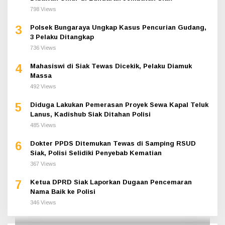
798 Views
3
Polsek Bungaraya Ungkap Kasus Pencurian Gudang,
3 Pelaku Ditangkap
736 Views
4
Mahasiswi di Siak Tewas Dicekik, Pelaku Diamuk
Massa
492 Views
5
Diduga Lakukan Pemerasan Proyek Sewa Kapal Teluk
Lanus, Kadishub Siak Ditahan Polisi
485 Views
6
Dokter PPDS Ditemukan Tewas di Samping RSUD
Siak, Polisi Selidiki Penyebab Kematian
367 Views
7
Ketua DPRD Siak Laporkan Dugaan Pencemaran
Nama Baik ke Polisi
346 Views