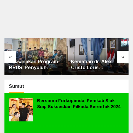
«
»
Laksanakan Program
Kematian dr. Alex
BRUS, Penyuluh
Cristo Loris
Agama Islam Sungai
Terungkap, Berikut
Apit Gandeng SMAN 1
Kesimpulan Polres
Siak
Sumut
Bersama Forkopimda, Pemkab Siak
Siap Sukseskan Pilkada Serentak 2024