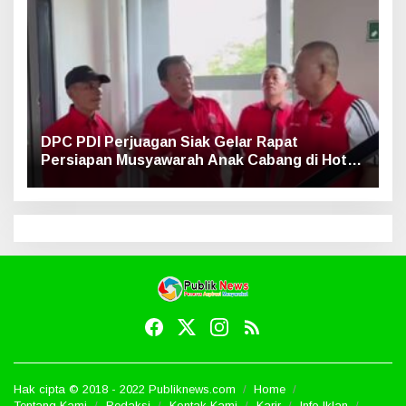
DPC PDI Perjuagan Siak Gelar Rapat
Persiapan Musyawarah Anak Cabang di Hotel
Luxe
Hak cipta © 2018 - 2022 Publiknews.com
Home
Tentang Kami
Redaksi
Kontak Kami
Karir
Info Iklan