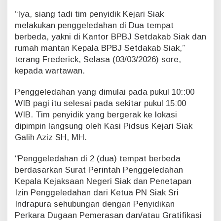
G
“Iya, siang tadi tim penyidik Kejari Siak
e
melakukan penggeledahan di Dua tempat
l
berbeda, yakni di Kantor BPBJ Setdakab Siak dan
e
d
rumah mantan Kepala BPBJ Setdakab Siak,”
a
terang Frederick, Selasa (03/03/2026) sore,
h
kepada wartawan.
K
a
Penggeledahan yang dimulai pada pukul 10::00
n
t
WIB pagi itu selesai pada sekitar pukul 15:00
o
WIB. Tim penyidik yang bergerak ke lokasi
r
dipimpin langsung oleh Kasi Pidsus Kejari Siak
B
Galih Aziz SH, MH.
P
B
“Penggeledahan di 2 (dua) tempat berbeda
J
berdasarkan Surat Perintah Penggeledahan
Kepala Kejaksaan Negeri Siak dan Penetapan
Izin Penggeledahan dari Ketua PN Siak Sri
Indrapura sehubungan dengan Penyidikan
Perkara Dugaan Pemerasan dan/atau Gratifikasi