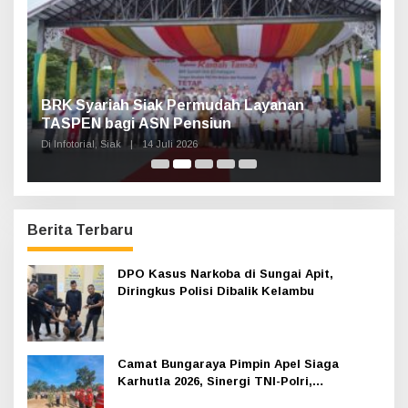
k
:
Haul Sultan Siak ke-60 Digelar, Bupati Afni
P
Ajak Masyarakat Lestarikan Sejarah
G
Kesultanan
Di Infotorial, Siak
|
12 Juli 2026
Di 
Berita Terbaru
DPO Kasus Narkoba di Sungai Apit,
Diringkus Polisi Dibalik Kelambu
Camat Bungaraya Pimpin Apel Siaga
Karhutla 2026, Sinergi TNI-Polri,
Perusahaan dan Masyarakat Dikuatkan