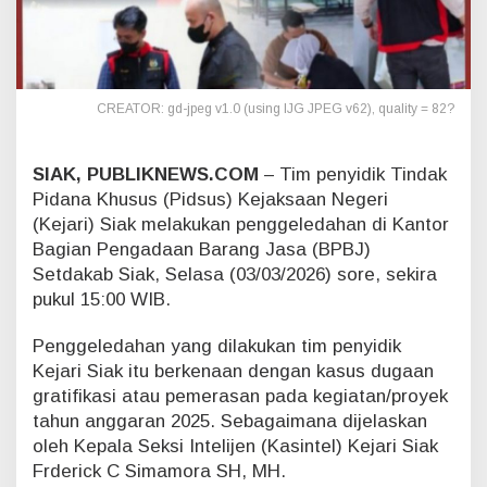
e
l
a
n
g
CREATOR: gd-jpeg v1.0 (using IJG JPEG v62), quality = 82?
a
n
P
SIAK, PUBLIKNEWS.COM
– Tim penyidik Tindak
r
o
Pidana Khusus (Pidsus) Kejaksaan Negeri
y
(Kejari) Siak melakukan penggeledahan di Kantor
e
Bagian Pengadaan Barang Jasa (BPBJ)
k
Setdakab Siak, Selasa (03/03/2026) sore, sekira
,
pukul 15:00 WIB.
K
e
j
Penggeledahan yang dilakukan tim penyidik
a
Kejari Siak itu berkenaan dengan kasus dugaan
r
gratifikasi atau pemerasan pada kegiatan/proyek
i
tahun anggaran 2025. Sebagaimana dijelaskan
S
i
oleh Kepala Seksi Intelijen (Kasintel) Kejari Siak
a
Frderick C Simamora SH, MH.
k