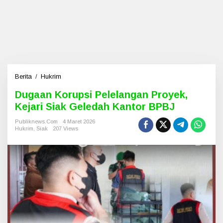
Berita
/
Hukrim
D
u
Dugaan Korupsi Pelelangan Proyek,
g
Kejari Siak Geledah Kantor BPBJ
a
a
Publiknews.com
4 Maret 2026
n
Hukrim
,
Siak
207 Views
K
o
r
u
p
s
i
P
e
l