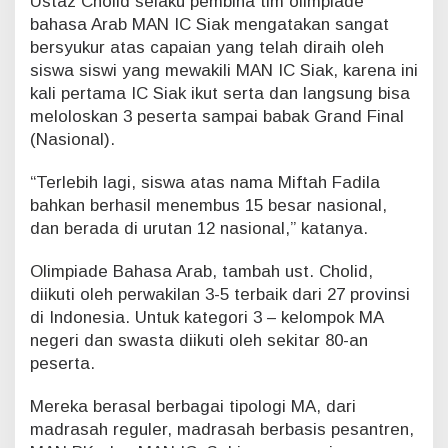
Ustaz Cholid selaku pembina tim olimpiade
)
bahasa Arab MAN IC Siak mengatakan sangat
2
0
bersyukur atas capaian yang telah diraih oleh
1
siswa siswi yang mewakili MAN IC Siak, karena ini
9
kali pertama IC Siak ikut serta dan langsung bisa
s
meloloskan 3 peserta sampai babak Grand Final
e
(Nasional).
-
I
n
“Terlebih lagi, siswa atas nama Miftah Fadila
d
bahkan berhasil menembus 15 besar nasional,
o
dan berada di urutan 12 nasional,” katanya.
n
e
Olimpiade Bahasa Arab, tambah ust. Cholid,
s
i
diikuti oleh perwakilan 3-5 terbaik dari 27 provinsi
a
di Indonesia. Untuk kategori 3 – kelompok MA
negeri dan swasta diikuti oleh sekitar 80-an
peserta.
Mereka berasal berbagai tipologi MA, dari
madrasah reguler, madrasah berbasis pesantren,