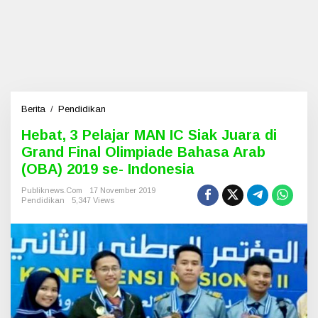
Berita
/
Pendidikan
H
e
Hebat, 3 Pelajar MAN IC Siak Juara di
b
Grand Final Olimpiade Bahasa Arab
a
t
(OBA) 2019 se- Indonesia
,
3
Publiknews.com
17 November 2019
Pendidikan
5,347 Views
P
e
l
a
j
a
r
M
A