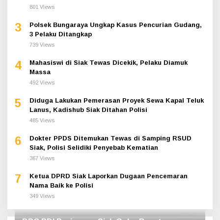
801 Views
3
Polsek Bungaraya Ungkap Kasus Pencurian Gudang,
3 Pelaku Ditangkap
739 Views
4
Mahasiswi di Siak Tewas Dicekik, Pelaku Diamuk
Massa
492 Views
5
Diduga Lakukan Pemerasan Proyek Sewa Kapal Teluk
Lanus, Kadishub Siak Ditahan Polisi
485 Views
6
Dokter PPDS Ditemukan Tewas di Samping RSUD
Siak, Polisi Selidiki Penyebab Kematian
367 Views
7
Ketua DPRD Siak Laporkan Dugaan Pencemaran
Nama Baik ke Polisi
349 Views