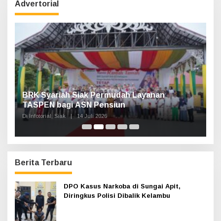
u
Advertorial
n
t
u
k
:
Haul Sultan Siak ke-60 Digelar, Bupati Afni
P
Ajak Masyarakat Lestarikan Sejarah
G
Kesultanan
Di Infotorial, Siak
|
12 Juli 2026
Di 
Berita Terbaru
DPO Kasus Narkoba di Sungai Apit,
Diringkus Polisi Dibalik Kelambu