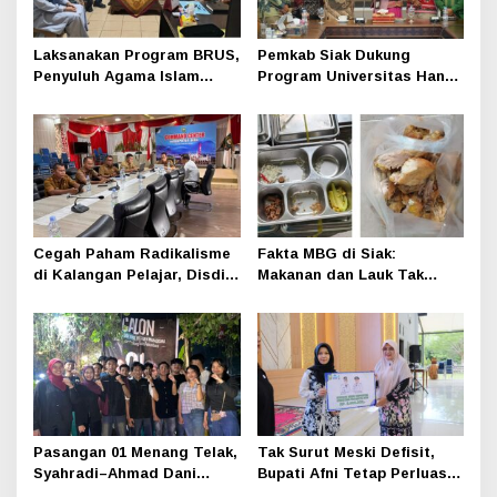
Laksanakan Program BRUS,
Pemkab Siak Dukung
Penyuluh Agama Islam
Program Universitas Hang
Sungai Apit Gandeng SMAN
Tuah, KKN Tematik Jadi
1
Wujud Kolaborasi
Pembangunan Daerah
Cegah Paham Radikalisme
Fakta MBG di Siak:
di Kalangan Pelajar, Disdik
Makanan dan Lauk Tak
Siak Gandeng Densus 88
Dihabiskan Siswa, Bahkan
Tak Disentuh
Pasangan 01 Menang Telak,
Tak Surut Meski Defisit,
Syahradi–Ahmad Dani
Bupati Afni Tetap Perluas
Resmi Pimpin BEM UHTP
Beasiswa Mahasiswa