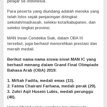
pelajar se-Indonesia.
O
l
Para peserta yang diundang adalah mereka yang
i
telah lolos sejak penjaringan ditingkat
m
sekolah/madrasah, seleksi kota/kabupaten, dan
p
i
seleksi tingkat provinsi.
a
d
MAN Insan Cendekia Siak, dalam OBA III
e
tersebut, juga berhasil menorehkan prestasi dan
B
meraih medali.
a
h
a
Berikut nama-nama siswa-siswi MAN IC yang
s
berhasil menang dalam Grand Final Olimpiade
a
Bahasa Arab (OBA) 2019:
A
r
1. Miftah Fadila, medali emas (13).
a
2. Fatma Chairani Farhana, medali perak (29).
b
(
3. Zuhri Aqil Husein Lubis, medali perunggu
O
(40).
B
A