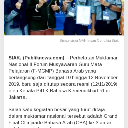
N
I
C
S
i
a
k
Siswa-siswi MAN Insan Cendikia Siak.
J
u
a
r
SIAK, (Publiknews.com) –
Perhelatan Muktamar
a
Nasional II Forum Musyawarah Guru Mata
d
Pelajaran (F-MGMP) Bahasa Arab yang
i
berlangsung dari tanggal 10 hingga 12 November
G
2019, baru saja ditutup secara resmi (12/11/2019)
r
a
oleh Kepala P4TK Bahasa Kemendikbud RI di
n
Jakarta.
d
F
Salah satu kegiatan besar yang turut ditaja
i
dalam muktamar nasional tersebut adalah Grand
n
Final Olimpiade Bahasa Arab (OBA) ke-3 antar
a
l