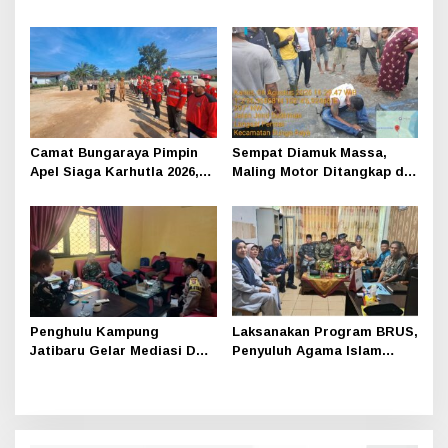
Direktur BUMKam Mitra
Polisi Dibalik Kelambu
Permai Mandiri
Camat Bungaraya Pimpin
Sempat Diamuk Massa,
Apel Siaga Karhutla 2026,
Maling Motor Ditangkap di
Sinergi TNI-Polri,
Jalan Lintas Siak-Pakning
Perusahaan dan
Masyarakat Dikuatkan
Penghulu Kampung
Laksanakan Program BRUS,
Jatibaru Gelar Mediasi Dua
Penyuluh Agama Islam
Warga Srimersing, Satu
Sungai Apit Gandeng SMAN
Pihak Tak Hadir
1