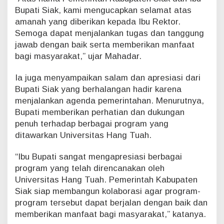
o
Bupati Siak, kami mengucapkan selamat atas
l
amanah yang diberikan kepada Ibu Rektor.
a
b
Semoga dapat menjalankan tugas dan tanggung
o
jawab dengan baik serta memberikan manfaat
r
bagi masyarakat,” ujar Mahadar.
a
s
Ia juga menyampaikan salam dan apresiasi dari
i
Bupati Siak yang berhalangan hadir karena
P
e
menjalankan agenda pemerintahan. Menurutnya,
m
Bupati memberikan perhatian dan dukungan
b
penuh terhadap berbagai program yang
a
ditawarkan Universitas Hang Tuah.
n
g
u
“Ibu Bupati sangat mengapresiasi berbagai
n
program yang telah direncanakan oleh
a
Universitas Hang Tuah. Pemerintah Kabupaten
n
Siak siap membangun kolaborasi agar program-
D
program tersebut dapat berjalan dengan baik dan
a
e
memberikan manfaat bagi masyarakat,” katanya.
r