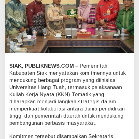
P
r
o
g
r
a
m
U
n
i
v
SIAK, PUBLIKNEWS.COM
– Pemerintah
e
Kabupaten Siak menyatakan komitmennya untuk
r
mendukung berbagai program yang diinisiasi
s
i
Universitas Hang Tuah, termasuk pelaksanaan
t
Kuliah Kerja Nyata (KKN) Tematik yang
a
diharapkan menjadi langkah strategis dalam
s
memperkuat kolaborasi antara dunia pendidikan
H
a
tinggi dan pemerintah daerah untuk mendukung
n
pembangunan berbasis masyarakat.
g
T
Komitmen tersebut disampaikan Sekretaris
u