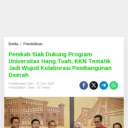
Berita
/
Pendidikan
P
e
Pemkab Siak Dukung Program
m
Universitas Hang Tuah, KKN Tematik
k
a
Jadi Wujud Kolaborasi Pembangunan
b
Daerah
S
i
Publiknews.com
11 Juni 2026
a
Pendidikan
,
Siak
21 Views
k
D
u
k
u
n
g