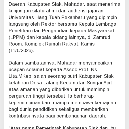
Daerah Kabupaten Siak, Mahadar, saat menerima
a
kunjungan silaturahmi dan audiensi jajaran
h
,
Universitas Hang Tuah Pekanbaru yang dipimpin
K
langsung oleh Rektor bersama Kepala Lembaga
K
Penelitian dan Pengabdian kepada Masyarakat
N
(LPPM) dan kepala bidang lainnya, di Zamrud
T
Room, Komplek Rumah Rakyat, Kamis
e
m
(11/6/2026).
a
t
Dalam sambutannya, Mahadar menyampaikan
i
ucapan selamat kepada Assoc.Prof. Ns
k
Lita,MKep, salah seorang putri Kabupaten Siak
J
a
kelahiran Desa Lalang Kecamatan Sungai Apit
d
atas amanah yang diberikan untuk memimpin
i
perguruan tinggi tersebut. Ia berharap
W
kepemimpinan baru mampu membawa kemajuan
u
bagi dunia pendidikan sekaligus memberikan
j
u
kontribusi nyata bagi pembangunan daerah.
d
K
“Atas nama Pemerintah Kabupaten Siak dan Ibu