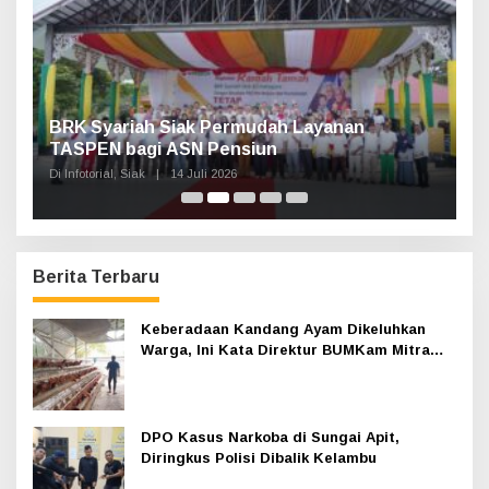
k
:
Haul Sultan Siak ke-60 Digelar, Bupati Afni
P
Ajak Masyarakat Lestarikan Sejarah
G
Kesultanan
Di Infotorial, Siak
|
12 Juli 2026
Di 
Berita Terbaru
Keberadaan Kandang Ayam Dikeluhkan
Warga, Ini Kata Direktur BUMKam Mitra
Permai Mandiri
DPO Kasus Narkoba di Sungai Apit,
Diringkus Polisi Dibalik Kelambu