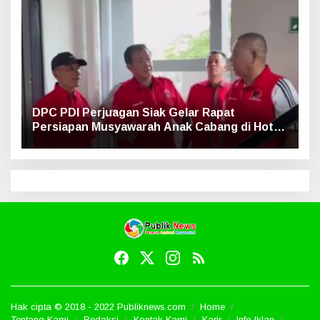
DPC PDI Perjuagan Siak Gelar Rapat
Persiapan Musyawarah Anak Cabang di Hotel
Luxe
Hak cipta © 2018 - 2022 Publiknews.com
Home
Tentang Kami
Redaksi
Kontak Kami
Karir
Info Iklan