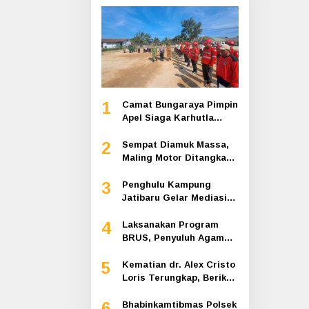
1
Camat Bungaraya Pimpin
Apel Siaga Karhutla
2026, Sinergi TNI-Polri,
2
Perusahaan dan
Sempat Diamuk Massa,
Masyarakat Dikuatkan
Maling Motor Ditangkap
di Jalan Lintas Siak-
3
Pakning
Penghulu Kampung
Jatibaru Gelar Mediasi
Dua Warga Srimersing,
4
Satu Pihak Tak Hadir
Laksanakan Program
BRUS, Penyuluh Agama
Islam Sungai Apit
5
Gandeng SMAN 1
Kematian dr. Alex Cristo
Loris Terungkap, Berikut
Kesimpulan Polres Siak
6
Bhabinkamtibmas Polsek