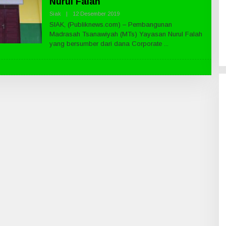
Nurul Falah
Siak
|
12 Desember 2019
O
L
SIAK, (Publiknews.com) – Pembangunan
E
Madrasah Tsanawiyah (MTs) Yayasan Nurul Falah
H
P
yang bersumber dari dana Corporate
U
B
L
I
K
N
E
W
S
.
C
O
M