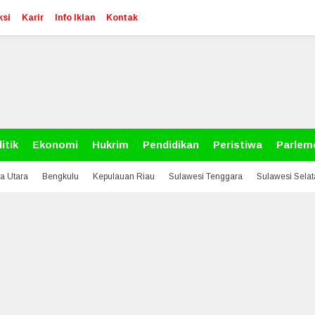
ksi
Karir
Info Iklan
Kontak
itik
Ekonomi
Hukrim
Pendidikan
Peristiwa
Parlem
a Utara
Bengkulu
Kepulauan Riau
Sulawesi Tenggara
Sulawesi Sela