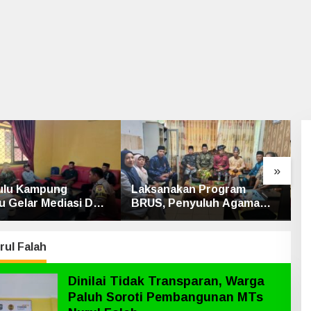
»
Laksanakan Program
Kematian dr. Alex Cris
BRUS, Penyuluh Agama
Loris Terungkap, Beri
Islam Sungai Apit Gandeng
Kesimpulan Polres Sia
SMAN 1
rul Falah
Dinilai Tidak Transparan, Warga
Paluh Soroti Pembangunan MTs