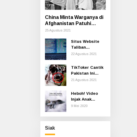
China Minta Warganya di
Afghanistan Patuhi
Aturan Taliban Termasuk
25 Agustus 2021
Cara Berpakaian
Situs Website
Taliban
Dilaporkan
22 Agustus 2021
Hilang di
Internet
TikToker Cantik
Pakistan Ini
Diserang
21 Agustus 2021
Ratusan Pria
Secara Seksual
Heboh! Video
saat Syuting
Injak Anak
Kucing sampai
9 Mei 2020
Mati, Polisi Buru
Pelaku
Siak