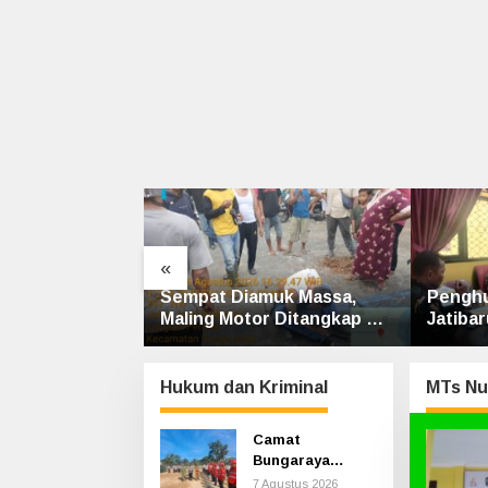
«
empat Diamuk Massa,
Penghulu Kampung
aling Motor Ditangkap di
Jatibaru Gelar Mediasi Dua
lan Lintas Siak-Pakning
Warga Srimersing, Satu
Pihak Tak Hadir
Hukum dan Kriminal
MTs Nu
Camat
Bungaraya
Pimpin Apel
7 Agustus 2026