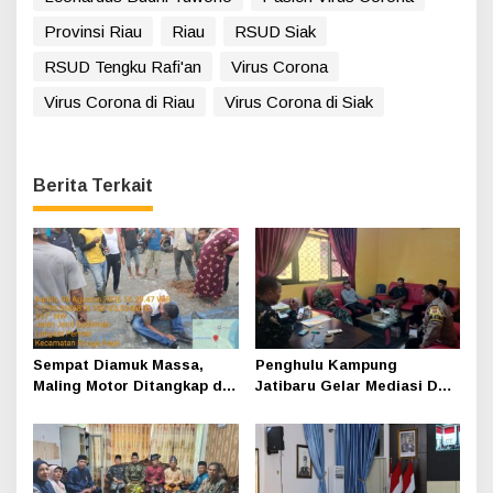
Provinsi Riau
Riau
RSUD Siak
RSUD Tengku Rafi'an
Virus Corona
Virus Corona di Riau
Virus Corona di Siak
Berita Terkait
Sempat Diamuk Massa,
Penghulu Kampung
Maling Motor Ditangkap di
Jatibaru Gelar Mediasi Dua
Jalan Lintas Siak-Pakning
Warga Srimersing, Satu
Pihak Tak Hadir