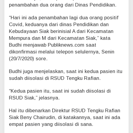
penambahan dua orang dari Dinas Pendidikan.
e
d
u
“Hari ini ada penambahan lagi dua orang positif
a
Covid, keduanya dari dinas Pendidikan dan
n
Kebudayaan Siak berinisial A dari Kecamatan
y
Mempura dan M dari Kecamatan Siak,” kata
a
Budhi menjawab Publiknews.com saat
d
a
dikonfirmasi melalui telepon selulernya, Senin
r
(20/7/2020) sore.
i
D
Budhi juga menjelaskan, saat ini kedua pasien itu
i
sudah diisolasi di RSUD Tengku Rafian.
n
a
s
“Kedua pasien itu, saat ini sudah diisolasi di
P
RSUD Siak,” jelasnya.
e
n
Hal itu dibenarkan Direktur RSUD Tengku Rafian
d
Siak Beny Chairudin, di katakannya, saat ini ada
i
empat pasien yang diisolasi di sana.
d
i