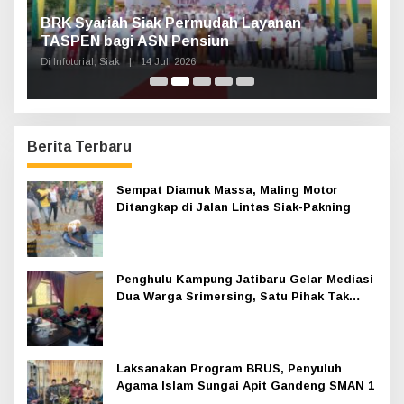
n,
BRK Syariah Siak Permudah Layanan
H
TASPEN bagi ASN Pensiun
A
K
Di Infotorial, Siak
|
14 Juli 2026
Di 
Berita Terbaru
Sempat Diamuk Massa, Maling Motor
Ditangkap di Jalan Lintas Siak-Pakning
Penghulu Kampung Jatibaru Gelar Mediasi
Dua Warga Srimersing, Satu Pihak Tak
Hadir
Laksanakan Program BRUS, Penyuluh
Agama Islam Sungai Apit Gandeng SMAN 1