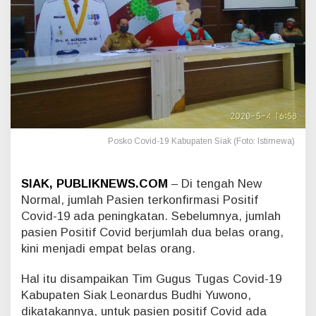
g
P
o
s
i
t
i
f
C
o
v
Posko Covid-19 Kabupaten Siak (Foto: Istimewa)
i
d
-
SIAK, PUBLIKNEWS.COM
– Di tengah New
1
Normal, jumlah Pasien terkonfirmasi Positif
9
Covid-19 ada peningkatan. Sebelumnya, jumlah
d
pasien Positif Covid berjumlah dua belas orang,
i
kini menjadi empat belas orang.
S
i
a
Hal itu disampaikan Tim Gugus Tugas Covid-19
k
Kabupaten Siak Leonardus Budhi Yuwono,
,
dikatakannya, untuk pasien positif Covid ada
K