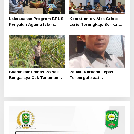
Laksanakan Program BRUS,
Kematian dr. Alex Cristo
Penyuluh Agama Islam
Loris Terungkap, Berikut
Sungai Apit Gandeng SMAN
Kesimpulan Polres Siak
1
Bhabinkamtibmas Polsek
Pelaku Narkoba Lepas
Bungaraya Cek Tanaman
Terborgol saat
Jagung Program
Pengembangan di Sungai
Pekarangan Pangan Bergizi
Apit, Ketua LAN Siak: Kita
di Dusun Temutun
Serahkan Sepenuhnya ke
Kasi Propam