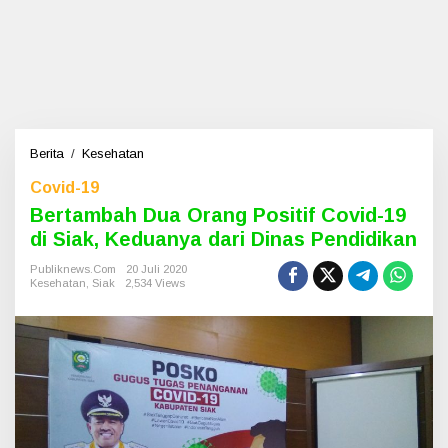
Berita
/
Kesehatan
B
e
Covid-19
r
t
Bertambah Dua Orang Positif Covid-19
a
di Siak, Keduanya dari Dinas Pendidikan
m
b
Publiknews.com
20 Juli 2020
Kesehatan
,
Siak
2,534 Views
a
h
D
u
a
O
r
a
n