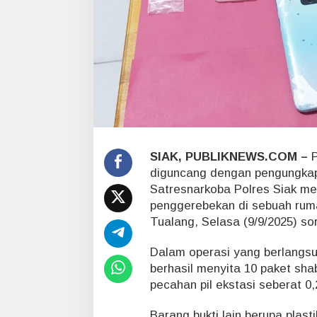
a
n
E
k
s
t
a
s
i
SIAK, PUBLIKNEWS.COM –
P
diguncang dengan pengungkap
Satresnarkoba Polres Siak me
penggerebekan di sebuah ru
Tualang, Selasa (9/9/2025) so
Dalam operasi yang berlangsun
berhasil menyita 10 paket sha
pecahan pil ekstasi seberat 0
Barang bukti lain berupa plast