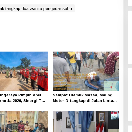
iak tangkap dua wanita pengedar sabu
ngaraya Pimpin Apel
Sempat Diamuk Massa, Maling
hutla 2026, Sinergi TNI-
Motor Ditangkap di Jalan Lintas
erusahaan dan
Siak-Pakning
at Dikuatkan