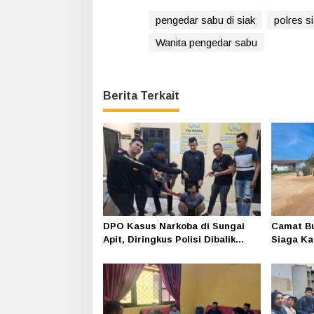
pengedar sabu di siak
polres s
Wanita pengedar sabu
Berita Terkait
DPO Kasus Narkoba di Sungai
Camat Bu
Apit, Diringkus Polisi Dibalik
Siaga Kar
Kelambu
Polri, P
Masyarak