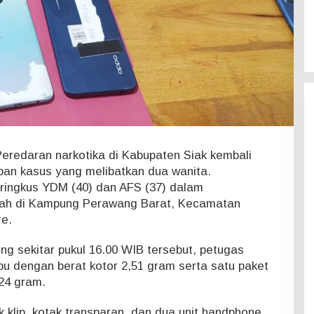
eredaran narkotika di Kabupaten Siak kembali
an kasus yang melibatkan dua wanita.
ringkus YDM (40) dan AFS (37) dalam
mah di Kampung Perawang Barat, Kecamatan
re.
g sekitar pukul 16.00 WIB tersebut, petugas
bu dengan berat kotor 2,51 gram serta satu paket
,24 gram.
ik klip, kotak transparan, dan dua unit handphone