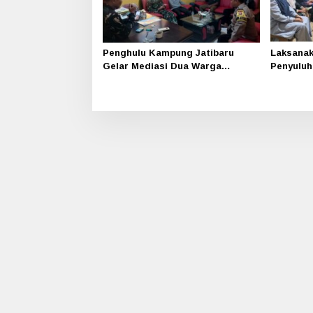
Penghulu Kampung Jatibaru
Laksana
Gelar Mediasi Dua Warga
Penyuluh
Srimersing, Satu Pihak Tak Hadir
Apit Ga