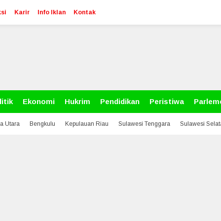
si
Karir
Info Iklan
Kontak
itik
Ekonomi
Hukrim
Pendidikan
Peristiwa
Parlem
a Utara
Bengkulu
Kepulauan Riau
Sulawesi Tenggara
Sulawesi Sela