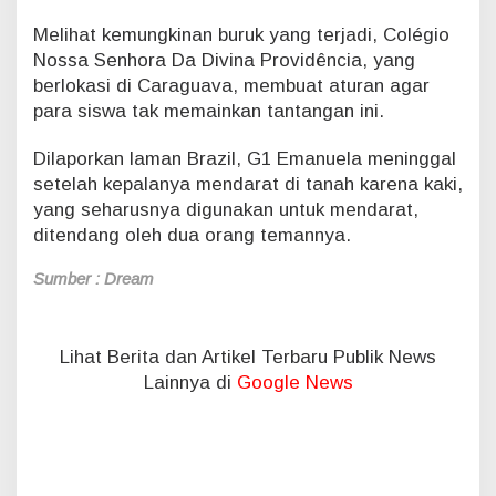
n
Melihat kemungkinan buruk yang terjadi, Colégio
i
Nossa Senhora Da Divina Providência, yang
y
a
berlokasi di Caraguava, membuat aturan agar
n
para siswa tak memainkan tantangan ini.
g
D
Dilaporkan laman Brazil, G1 Emanuela meninggal
i
setelah kepalanya mendarat di tanah karena kaki,
l
yang seharusnya digunakan untuk mendarat,
a
k
ditendang oleh dua orang temannya.
u
k
Sumber : Dream
a
n
n
Lihat Berita dan Artikel Terbaru Publik News
y
a
Lainnya di
Google News
!