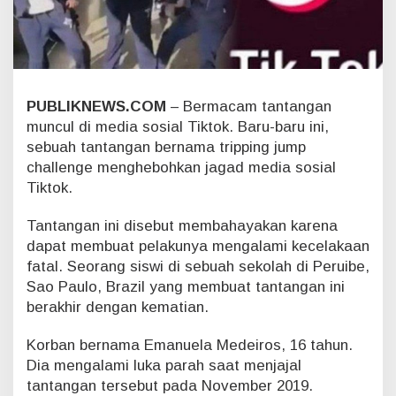
n
,
A
n
a
k
PUBLIKNEWS.COM
– Bermacam tantangan
U
muncul di media sosial Tiktok. Baru-baru ini,
s
i
sebuah tantangan bernama tripping jump
a
challenge menghebohkan jagad media sosial
1
Tiktok.
6
T
Tantangan ini disebut membahayakan karena
a
h
dapat membuat pelakunya mengalami kecelakaan
u
fatal. Seorang siswi di sebuah sekolah di Peruibe,
n
Sao Paulo, Brazil yang membuat tantangan ini
T
berakhir dengan kematian.
e
w
Korban bernama Emanuela Medeiros, 16 tahun.
a
s
Dia mengalami luka parah saat menjajal
,
tantangan tersebut pada November 2019.
I