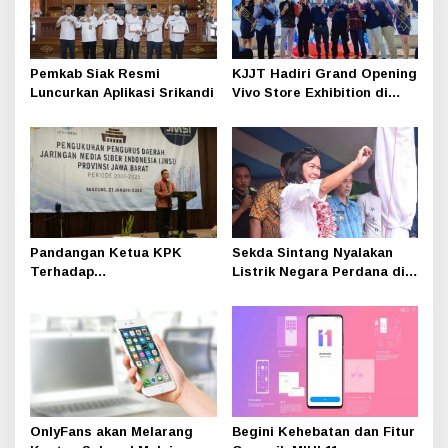
Pemkab Siak Resmi
KJJT Hadiri Grand Opening
Luncurkan Aplikasi Srikandi
Vivo Store Exhibition di
WTC e-Mall Galeria
Surabaya
Pandangan Ketua KPK
Sekda Sintang Nyalakan
Terhadap
Listrik Negara Perdana di
Perkembangan Medsos
Desa Mentunai
OnlyFans akan Melarang
Begini Kehebatan dan Fitur