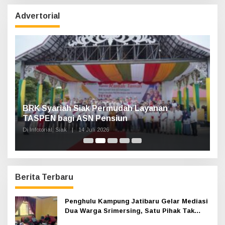
i
u
Advertorial
n
t
u
k
:
Haul Sultan Siak ke-60 Digelar, Bupati Afni
P
Ajak Masyarakat Lestarikan Sejarah
Kesultanan
Di Infotorial, Siak
|
12 Juli 2026
D
Berita Terbaru
Penghulu Kampung Jatibaru Gelar Mediasi
Dua Warga Srimersing, Satu Pihak Tak
Hadir