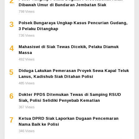
2
Dibawah Umur di Bundaran Jembatan Siak
798 Views
3
Polsek Bungaraya Ungkap Kasus Pencurian Gudang,
3 Pelaku Ditangkap
736 Views
4
Mahasiswi di Siak Tewas Dicekik, Pelaku Diamuk
Massa
492 Views
5
Diduga Lakukan Pemerasan Proyek Sewa Kapal Teluk
Lanus, Kadishub Siak Ditahan Polisi
485 Views
6
Dokter PPDS Ditemukan Tewas di Samping RSUD
Siak, Polisi Selidiki Penyebab Kematian
367 Views
7
Ketua DPRD Siak Laporkan Dugaan Pencemaran
Nama Baik ke Polisi
346 Views