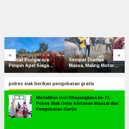
«
»
Sempat Diamuk
Penghulu Kampung
Massa, Maling Motor
Jatibaru Gelar Mediasi
Ditangkap di Jalan
Dua Warga Srimersing,
Lintas Siak-Pakning
Satu Pihak Tak Hadir
polres siak berikan pengobatan gratis
Meriahkan Hari Bhayangkara ke-77,
Polres Siak Gelar Khitanan Massal dan
Pengobatan Gartis