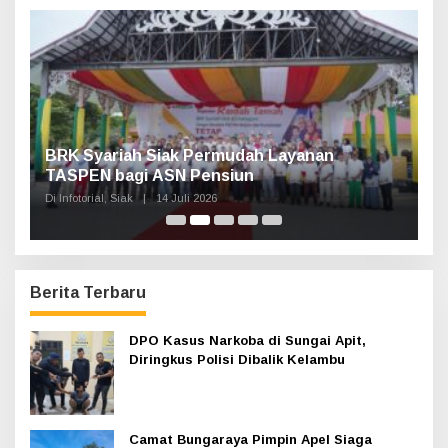
t
u
k
:
Haul Sultan Siak ke-60 Digelar, Bupati Afni
P
Ajak Masyarakat Lestarikan Sejarah
G
Kesultanan
Di Infotorial, Siak
|
12 Juli 2026
Di
Berita Terbaru
DPO Kasus Narkoba di Sungai Apit,
Diringkus Polisi Dibalik Kelambu
Camat Bungaraya Pimpin Apel Siaga