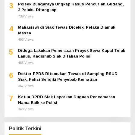
3
Polsek Bungaraya Ungkap Kasus Pencurian Gudang,
3 Pelaku Ditangkap
739 Views
4
Mahasiswi di Siak Tewas Dicekik, Pelaku Diamuk
Massa
493 Views
5
Diduga Lakukan Pemerasan Proyek Sewa Kapal Teluk
Lanus, Kadishub Siak Ditahan Polisi
485 Views
6
Dokter PPDS Ditemukan Tewas di Samping RSUD
Siak, Polisi Selidiki Penyebab Kematian
367 Views
7
Ketua DPRD Siak Laporkan Dugaan Pencemaran
Nama Baik ke Polisi
349 Views
Politik Terkini