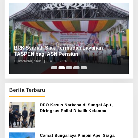
t
u
k
:
Haul Sultan Siak ke-60 Digelar, Bupati Afni
Ajak Masyarakat Lestarikan Sejarah
Kesultanan
Di Infotorial, Siak
|
12 Juli 2026
Berita Terbaru
DPO Kasus Narkoba di Sungai Apit,
Diringkus Polisi Dibalik Kelambu
Camat Bungaraya Pimpin Apel Siaga