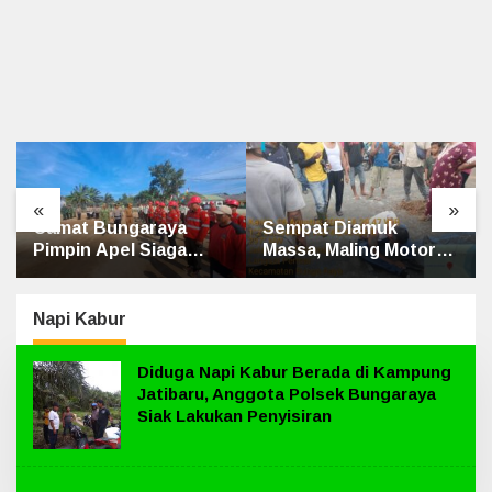
«
»
Sempat Diamuk
Penghulu Kampung
Massa, Maling Motor
Jatibaru Gelar Mediasi
Ditangkap di Jalan
Dua Warga Srimersing,
Lintas Siak-Pakning
Satu Pihak Tak Hadir
Napi Kabur
Diduga Napi Kabur Berada di Kampung
Jatibaru, Anggota Polsek Bungaraya
Siak Lakukan Penyisiran