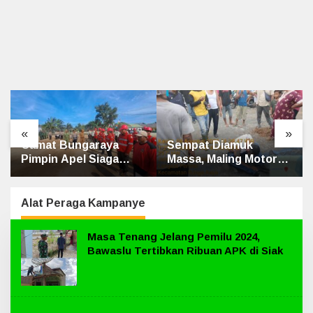
«
»
Sempat Diamuk
Penghulu Kampung
Massa, Maling Motor
Jatibaru Gelar Mediasi
Ditangkap di Jalan
Dua Warga Srimersing,
Lintas Siak-Pakning
Satu Pihak Tak Hadir
Alat Peraga Kampanye
Masa Tenang Jelang Pemilu 2024,
Bawaslu Tertibkan Ribuan APK di Siak