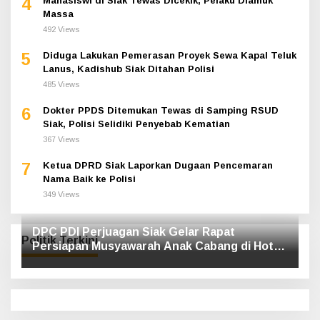
4
Mahasiswi di Siak Tewas Dicekik, Pelaku Diamuk
Massa
492 Views
5
Diduga Lakukan Pemerasan Proyek Sewa Kapal Teluk
Lanus, Kadishub Siak Ditahan Polisi
485 Views
6
Dokter PPDS Ditemukan Tewas di Samping RSUD
Siak, Polisi Selidiki Penyebab Kematian
367 Views
7
Ketua DPRD Siak Laporkan Dugaan Pencemaran
Nama Baik ke Polisi
349 Views
DPC PDI Perjuagan Siak Gelar Rapat
Politik Terkini
Persiapan Musyawarah Anak Cabang di Hotel
Luxe