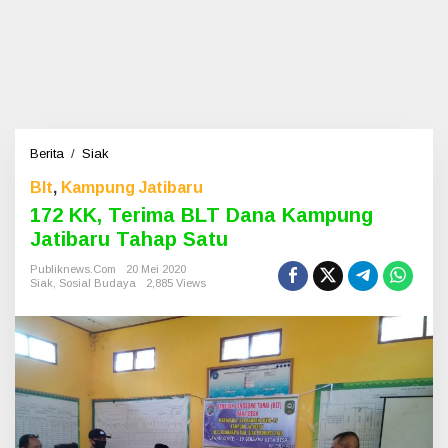
Berita
/
Siak
1
7
Blt
,
Kampung Jatibaru
2
K
172 KK, Terima BLT Dana Kampung
K
Jatibaru Tahap Satu
,
T
Publiknews.com
20 Mei 2020
Siak
,
Sosial Budaya
2,885 Views
e
r
i
m
a
B
L
T
D