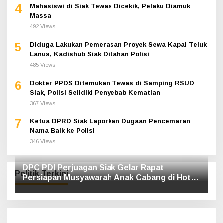
4
Mahasiswi di Siak Tewas Dicekik, Pelaku Diamuk
Massa
492 Views
5
Diduga Lakukan Pemerasan Proyek Sewa Kapal Teluk
Lanus, Kadishub Siak Ditahan Polisi
485 Views
6
Dokter PPDS Ditemukan Tewas di Samping RSUD
Siak, Polisi Selidiki Penyebab Kematian
367 Views
7
Ketua DPRD Siak Laporkan Dugaan Pencemaran
Nama Baik ke Polisi
346 Views
DPC PDI Perjuagan Siak Gelar Rapat
Politik Terkini
Persiapan Musyawarah Anak Cabang di Hotel
Luxe