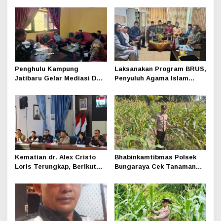
Penghulu Kampung
Laksanakan Program BRUS,
Jatibaru Gelar Mediasi Dua
Penyuluh Agama Islam
Warga Srimersing, Satu
Sungai Apit Gandeng SMAN
Pihak Tak Hadir
1
Kematian dr. Alex Cristo
Bhabinkamtibmas Polsek
Loris Terungkap, Berikut
Bungaraya Cek Tanaman
Kesimpulan Polres Siak
Jagung Program
Pekarangan Pangan Bergizi
di Dusun Temutun