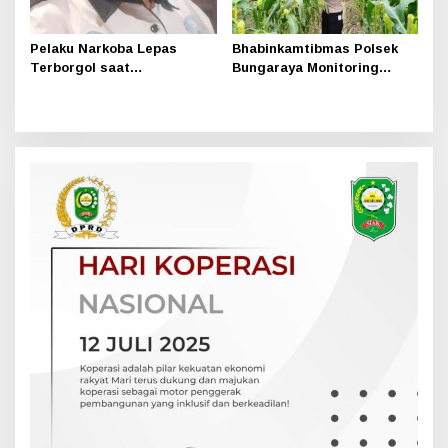
Pelaku Narkoba Lepas
Bhabinkamtibmas Polsek
Terborgol saat
Bungaraya Monitoring
Pengembangan di Sungai
Tanaman Jagung Manis
Apit, Ketua LAN Siak: Kita
Program Pekarangan
Serahkan Sepenuhnya ke
Pangan Bergizi
Kasi Propam