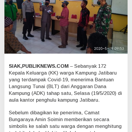
a
n
a
K
a
m
p
u
n
g
J
a
SIAK,PUBLIKNEWS.COM
– Sebanyak 172
t
Kepala Keluarga (KK) warga Kampung Jatibaru
i
yang terdampak Covid-19, menerima Bantuan
b
Langsung Tunai (BLT) dari Anggaran Dana
a
r
Kampung (ADK) tahap satu, Selasa (19/5/2020) di
u
aula kantor penghulu kampung Jatibaru.
T
a
Sebelum dibagikan ke penerima, Camat
h
Bungaraya Amin Soimin memberikan secara
a
simbolis ke salah satu warga dengan menghitung
p
S