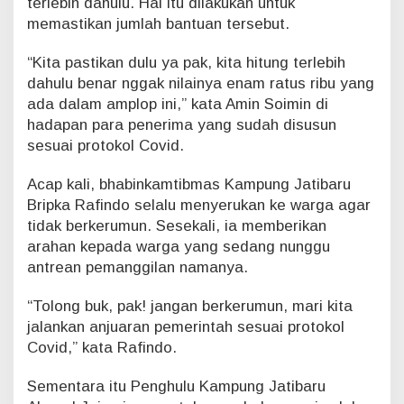
terlebih dahulu. Hal itu dilakukan untuk
a
memastikan jumlah bantuan tersebut.
t
u
“Kita pastikan dulu ya pak, kita hitung terlebih
dahulu benar nggak nilainya enam ratus ribu yang
ada dalam amplop ini,” kata Amin Soimin di
hadapan para penerima yang sudah disusun
sesuai protokol Covid.
Acap kali, bhabinkamtibmas Kampung Jatibaru
Bripka Rafindo selalu menyerukan ke warga agar
tidak berkerumun. Sesekali, ia memberikan
arahan kepada warga yang sedang nunggu
antrean pemanggilan namanya.
“Tolong buk, pak! jangan berkerumun, mari kita
jalankan anjuaran pemerintah sesuai protokol
Covid,” kata Rafindo.
Sementara itu Penghulu Kampung Jatibaru