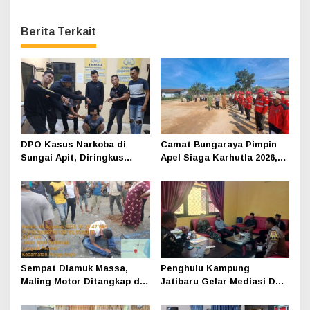
Berita Terkait
DPO Kasus Narkoba di
Camat Bungaraya Pimpin
Sungai Apit, Diringkus
Apel Siaga Karhutla 2026,
Polisi Dibalik Kelambu
Sinergi TNI-Polri,
Perusahaan dan
Masyarakat Dikuatkan
Sempat Diamuk Massa,
Penghulu Kampung
Maling Motor Ditangkap di
Jatibaru Gelar Mediasi Dua
Jalan Lintas Siak-Pakning
Warga Srimersing, Satu
Pihak Tak Hadir