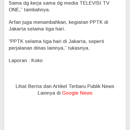
e
Sama dg kerja sama dg media TELEVISI TV
t
ONE,” tambahnya.
a
h
Arfan juga menambahkan, kegiatan PPTK di
u
Jakarta selama tiga hari.
n
“PPTK selama tiga hari di Jakarta, seperti
perjalanan dinas lainnya,” tukasnya.
Laporan : Koko
Lihat Berita dan Artikel Terbaru Publik News
Lainnya di
Google News