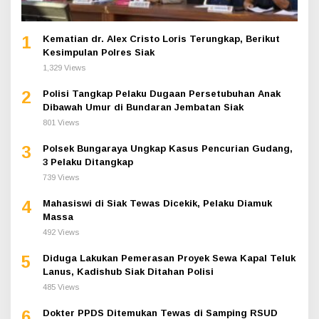
1
Kematian dr. Alex Cristo Loris Terungkap, Berikut
Kesimpulan Polres Siak
1,329 Views
2
Polisi Tangkap Pelaku Dugaan Persetubuhan Anak
Dibawah Umur di Bundaran Jembatan Siak
801 Views
3
Polsek Bungaraya Ungkap Kasus Pencurian Gudang,
3 Pelaku Ditangkap
739 Views
4
Mahasiswi di Siak Tewas Dicekik, Pelaku Diamuk
Massa
492 Views
5
Diduga Lakukan Pemerasan Proyek Sewa Kapal Teluk
Lanus, Kadishub Siak Ditahan Polisi
485 Views
6
Dokter PPDS Ditemukan Tewas di Samping RSUD