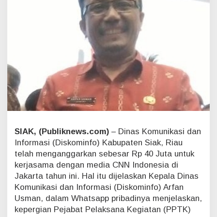
n
g
a
n
C
N
N
I
n
d
o
n
e
s
SIAK, (Publiknews.com)
– Dinas Komunikasi dan
i
Informasi (Diskominfo) Kabupaten Siak, Riau
a
,
telah menganggarkan sebesar Rp 40 Juta untuk
D
kerjasama dengan media CNN Indonesia di
i
Jakarta tahun ini. Hal itu dijelaskan Kepala Dinas
s
Komunikasi dan Informasi (Diskominfo) Arfan
k
Usman, dalam Whatsapp pribadinya menjelaskan,
o
m
kepergian Pejabat Pelaksana Kegiatan (PPTK)
i