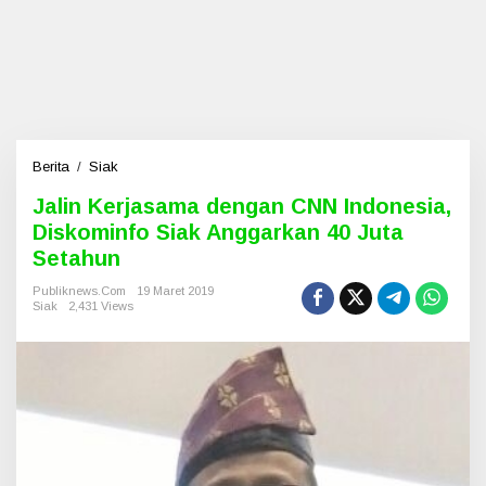
Berita
/
Siak
J
a
Jalin Kerjasama dengan CNN Indonesia,
l
Diskominfo Siak Anggarkan 40 Juta
i
n
Setahun
K
e
Publiknews.com
19 Maret 2019
Siak
2,431 Views
r
j
a
s
a
m
a
d
e