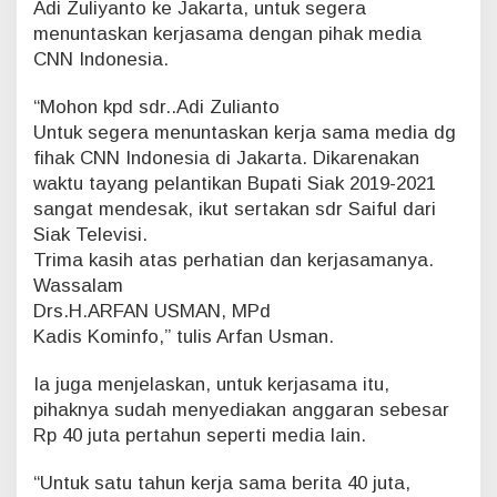
Adi Zuliyanto ke Jakarta, untuk segera
n
menuntaskan kerjasama dengan pihak media
f
CNN Indonesia.
o
S
i
“Mohon kpd sdr..Adi Zulianto
a
Untuk segera menuntaskan kerja sama media dg
k
fihak CNN Indonesia di Jakarta. Dikarenakan
A
waktu tayang pelantikan Bupati Siak 2019-2021
n
sangat mendesak, ikut sertakan sdr Saiful dari
g
g
Siak Televisi.
a
Trima kasih atas perhatian dan kerjasamanya.
r
Wassalam
k
Drs.H.ARFAN USMAN, MPd
a
Kadis Kominfo,” tulis Arfan Usman.
n
4
0
Ia juga menjelaskan, untuk kerjasama itu,
J
pihaknya sudah menyediakan anggaran sebesar
u
Rp 40 juta pertahun seperti media lain.
t
a
“Untuk satu tahun kerja sama berita 40 juta,
S