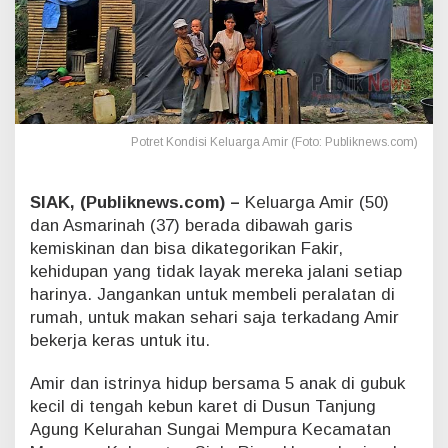
e
h
i
d
u
p
a
Potret Kondisi Keluarga Amir (Foto: Publiknews.com)
n
W
a
r
SIAK, (Publiknews.com) –
Keluarga Amir (50)
g
dan Asmarinah (37) berada dibawah garis
a
kemiskinan dan bisa dikategorikan Fakir,
M
kehidupan yang tidak layak mereka jalani setiap
i
harinya. Jangankan untuk membeli peralatan di
s
k
rumah, untuk makan sehari saja terkadang Amir
i
bekerja keras untuk itu.
n
y
Amir dan istrinya hidup bersama 5 anak di gubuk
a
kecil di tengah kebun karet di Dusun Tanjung
n
Agung Kelurahan Sungai Mempura Kecamatan
g
T