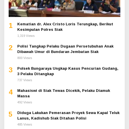
1
Kematian dr. Alex Cristo Loris Terungkap, Berikut
Kesimpulan Polres Siak
1,319 Views
2
Polisi Tangkap Pelaku Dugaan Persetubuhan Anak
Dibawah Umur di Bundaran Jembatan Siak
800 Views
3
Polsek Bungaraya Ungkap Kasus Pencurian Gudang,
3 Pelaku Ditangkap
737 Views
4
Mahasiswi di Siak Tewas Dicekik, Pelaku Diamuk
Massa
492 Views
5
Diduga Lakukan Pemerasan Proyek Sewa Kapal Teluk
Lanus, Kadishub Siak Ditahan Polisi
485 Views