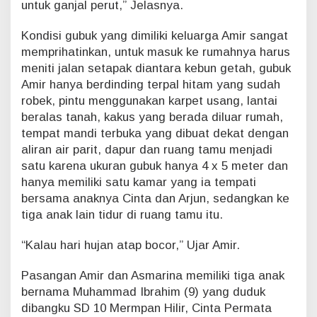
untuk ganjal perut,” Jelasnya.
p
a
t
Kondisi gubuk yang dimiliki keluarga Amir sangat
i
memprihatinkan, untuk masuk ke rumahnya harus
S
meniti jalan setapak diantara kebun getah, gubuk
i
Amir hanya berdinding terpal hitam yang sudah
a
k
robek, pintu menggunakan karpet usang, lantai
beralas tanah, kakus yang berada diluar rumah,
tempat mandi terbuka yang dibuat dekat dengan
aliran air parit, dapur dan ruang tamu menjadi
satu karena ukuran gubuk hanya 4 x 5 meter dan
hanya memiliki satu kamar yang ia tempati
bersama anaknya Cinta dan Arjun, sedangkan ke
tiga anak lain tidur di ruang tamu itu.
“Kalau hari hujan atap bocor,” Ujar Amir.
Pasangan Amir dan Asmarina memiliki tiga anak
bernama Muhammad Ibrahim (9) yang duduk
dibangku SD 10 Mermpan Hilir, Cinta Permata