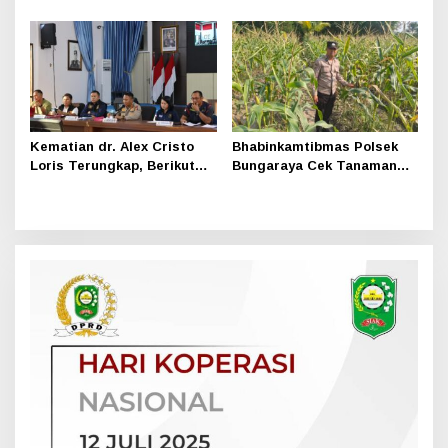
Warga Srimersing, Satu
Sungai Apit Gandeng SMAN
Pihak Tak Hadir
1
Kematian dr. Alex Cristo
Bhabinkamtibmas Polsek
Loris Terungkap, Berikut
Bungaraya Cek Tanaman
Kesimpulan Polres Siak
Jagung Program
Pekarangan Pangan Bergizi
di Dusun Temutun