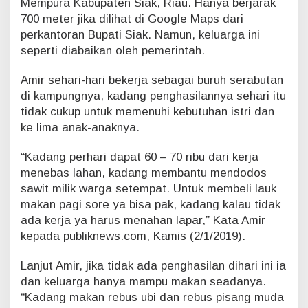
Mempura Kabupaten Siak, Riau. Hanya berjarak
i
700 meter jika dilihat di Google Maps dari
n
perkantoran Bupati Siak. Namun, keluarga ini
g
seperti diabaikan oleh pemerintah.
g
a
l
Amir sehari-hari bekerja sebagai buruh serabutan
d
di kampungnya, kadang penghasilannya sehari itu
i
tidak cukup untuk memenuhi kebutuhan istri dan
S
ke lima anak-anaknya.
a
m
“Kadang perhari dapat 60 – 70 ribu dari kerja
p
i
menebas lahan, kadang membantu mendodos
n
sawit milik warga setempat. Untuk membeli lauk
g
makan pagi sore ya bisa pak, kadang kalau tidak
K
ada kerja ya harus menahan lapar,” Kata Amir
a
n
kepada publiknews.com, Kamis (2/1/2019).
t
o
Lanjut Amir, jika tidak ada penghasilan dihari ini ia
r
dan keluarga hanya mampu makan seadanya.
B
“Kadang makan rebus ubi dan rebus pisang muda
u