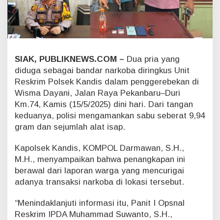
i
d
u
k
d
i
SIAK, PUBLIKNEWS.COM –
Dua pria yang
W
diduga sebagai bandar narkoba diringkus Unit
i
s
Reskrim Polsek Kandis dalam penggerebekan di
m
Wisma Dayani, Jalan Raya Pekanbaru–Duri
a
Km.74, Kamis (15/5/2025) dini hari. Dari tangan
D
keduanya, polisi mengamankan sabu seberat 9,94
a
y
gram dan sejumlah alat isap.
a
n
Kapolsek Kandis, KOMPOL Darmawan, S.H.,
i
M.H., menyampaikan bahwa penangkapan ini
K
berawal dari laporan warga yang mencurigai
a
adanya transaksi narkoba di lokasi tersebut.
n
d
i
“Menindaklanjuti informasi itu, Panit I Opsnal
s
Reskrim IPDA Muhammad Suwanto, S.H.,