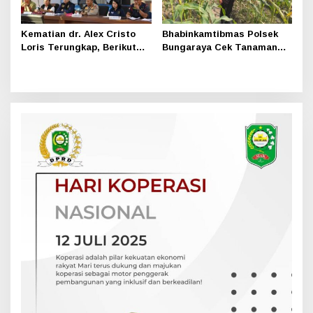
Kematian dr. Alex Cristo
Bhabinkamtibmas Polsek
Loris Terungkap, Berikut
Bungaraya Cek Tanaman
Kesimpulan Polres Siak
Jagung Program
Pekarangan Pangan Bergizi
di Dusun Temutun