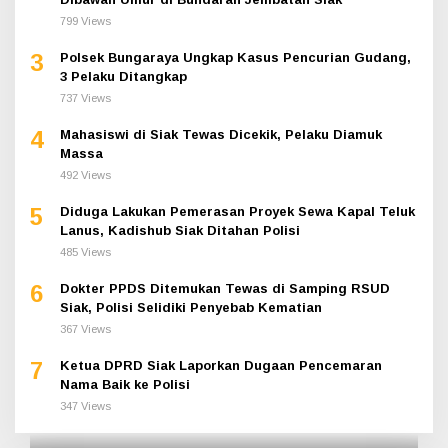
799 Views
3
Polsek Bungaraya Ungkap Kasus Pencurian Gudang,
3 Pelaku Ditangkap
737 Views
4
Mahasiswi di Siak Tewas Dicekik, Pelaku Diamuk
Massa
492 Views
5
Diduga Lakukan Pemerasan Proyek Sewa Kapal Teluk
Lanus, Kadishub Siak Ditahan Polisi
485 Views
6
Dokter PPDS Ditemukan Tewas di Samping RSUD
Siak, Polisi Selidiki Penyebab Kematian
367 Views
7
Ketua DPRD Siak Laporkan Dugaan Pencemaran
Nama Baik ke Polisi
347 Views