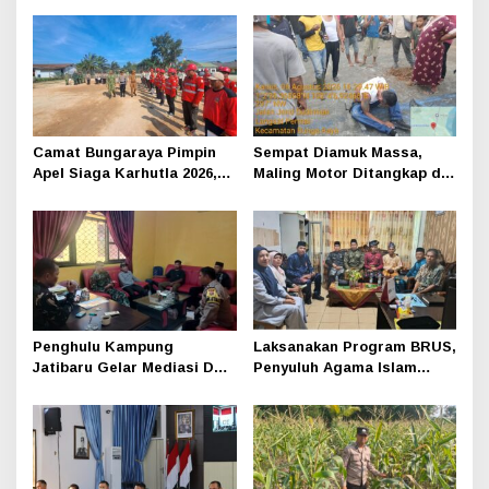
Camat Bungaraya Pimpin
Sempat Diamuk Massa,
Apel Siaga Karhutla 2026,
Maling Motor Ditangkap di
Sinergi TNI-Polri,
Jalan Lintas Siak-Pakning
Perusahaan dan
Masyarakat Dikuatkan
Penghulu Kampung
Laksanakan Program BRUS,
Jatibaru Gelar Mediasi Dua
Penyuluh Agama Islam
Warga Srimersing, Satu
Sungai Apit Gandeng SMAN
Pihak Tak Hadir
1