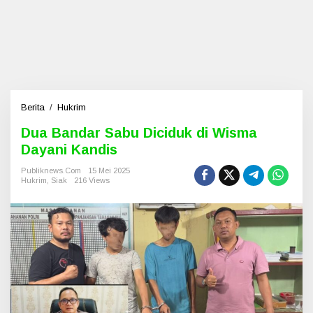
Berita
/
Hukrim
D
u
Dua Bandar Sabu Diciduk di Wisma
a
Dayani Kandis
B
a
Publiknews.com
15 Mei 2025
n
Hukrim
,
Siak
216 Views
d
a
r
S
a
b
u
D
i
c