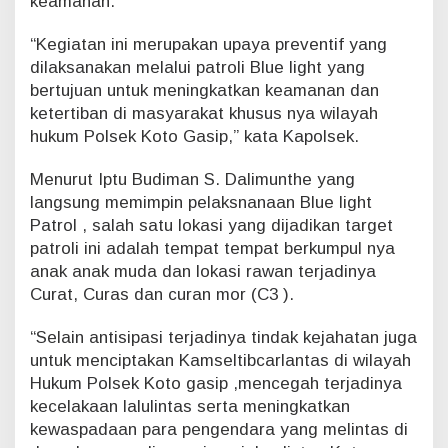
keamanan.
L
a
“Kegiatan ini merupakan upaya preventif yang
k
dilaksanakan melalui patroli Blue light yang
u
bertujuan untuk meningkatkan keamanan dan
k
ketertiban di masyarakat khusus nya wilayah
a
n
hukum Polsek Koto Gasip,” kata Kapolsek.
P
a
Menurut Iptu Budiman S. Dalimunthe yang
t
langsung memimpin pelaksnanaan Blue light
r
Patrol , salah satu lokasi yang dijadikan target
o
l
patroli ini adalah tempat tempat berkumpul nya
i
anak anak muda dan lokasi rawan terjadinya
B
Curat, Curas dan curan mor (C3 ).
l
u
“Selain antisipasi terjadinya tindak kejahatan juga
e
untuk menciptakan Kamseltibcarlantas di wilayah
L
i
Hukum Polsek Koto gasip ,mencegah terjadinya
g
kecelakaan lalulintas serta meningkatkan
h
kewaspadaan para pengendara yang melintas di
t