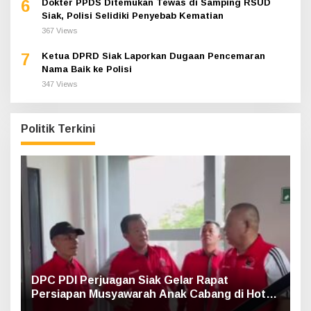
6
Dokter PPDS Ditemukan Tewas di Samping RSUD
Siak, Polisi Selidiki Penyebab Kematian
367 Views
7
Ketua DPRD Siak Laporkan Dugaan Pencemaran
Nama Baik ke Polisi
347 Views
Politik Terkini
DPC PDI Perjuagan Siak Gelar Rapat
Persiapan Musyawarah Anak Cabang di Hotel
Luxe