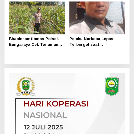
1
Bhabinkamtibmas Polsek
Pelaku Narkoba Lepas
Bungaraya Cek Tanaman
Terborgol saat
Jagung Program
Pengembangan di Sungai
Pekarangan Pangan Bergizi
Apit, Ketua LAN Siak: Kita
di Dusun Temutun
Serahkan Sepenuhnya ke
Kasi Propam