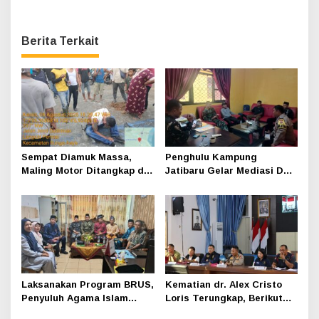
Berita Terkait
Sempat Diamuk Massa,
Penghulu Kampung
Maling Motor Ditangkap di
Jatibaru Gelar Mediasi Dua
Jalan Lintas Siak-Pakning
Warga Srimersing, Satu
Pihak Tak Hadir
Laksanakan Program BRUS,
Kematian dr. Alex Cristo
Penyuluh Agama Islam
Loris Terungkap, Berikut
Sungai Apit Gandeng SMAN
Kesimpulan Polres Siak