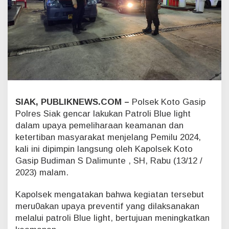
n
a
n
,
P
o
l
s
e
k
SIAK, PUBLIKNEWS.COM –
Polsek Koto Gasip
K
o
Polres Siak gencar lakukan Patroli Blue light
t
dalam upaya pemeliharaan keamanan dan
o
ketertiban masyarakat menjelang Pemilu 2024,
G
kali ini dipimpin langsung oleh Kapolsek Koto
a
Gasip Budiman S Dalimunte , SH, Rabu (13/12 /
s
i
2023) malam.
p
R
Kapolsek mengatakan bahwa kegiatan tersebut
u
meru0akan upaya preventif yang dilaksanakan
t
melalui patroli Blue light, bertujuan meningkatkan
i
n