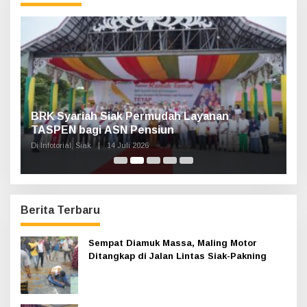
n
t
u
k
:
n,
BRK Syariah Siak Permudah Layanan
H
TASPEN bagi ASN Pensiun
A
K
Di Infotorial, Siak
|
14 Juli 2026
Di 
Berita Terbaru
Sempat Diamuk Massa, Maling Motor
Ditangkap di Jalan Lintas Siak-Pakning