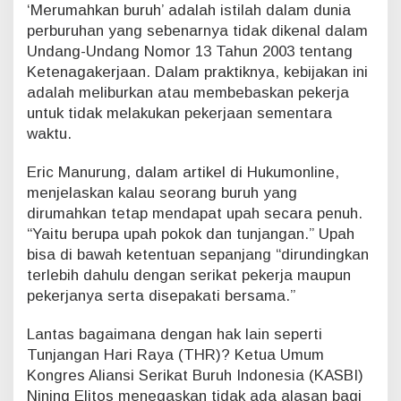
‘Merumahkan buruh’ adalah istilah dalam dunia
r
perburuhan yang sebenarnya tidak dikenal dalam
u
Undang-Undang Nomor 13 Tahun 2003 tentang
m
a
Ketenagakerjaan. Dalam praktiknya, kebijakan ini
h
adalah meliburkan atau membebaskan pekerja
k
untuk tidak melakukan pekerjaan sementara
a
waktu.
n
Eric Manurung, dalam artikel di Hukumonline,
menjelaskan kalau seorang buruh yang
dirumahkan tetap mendapat upah secara penuh.
“Yaitu berupa upah pokok dan tunjangan.” Upah
bisa di bawah ketentuan sepanjang “dirundingkan
terlebih dahulu dengan serikat pekerja maupun
pekerjanya serta disepakati bersama.”
Lantas bagaimana dengan hak lain seperti
Tunjangan Hari Raya (THR)? Ketua Umum
Kongres Aliansi Serikat Buruh Indonesia (KASBI)
Nining Elitos menegaskan tidak ada alasan bagi