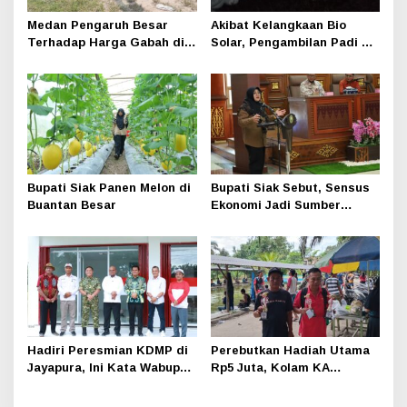
Medan Pengaruh Besar
Akibat Kelangkaan Bio
Terhadap Harga Gabah di
Solar, Pengambilan Padi di
Bungaraya, Ini Faktanya
Bungaraya Terhambat,
Petani Mengeluh
Bupati Siak Panen Melon di
Bupati Siak Sebut, Sensus
Buantan Besar
Ekonomi Jadi Sumber
Informasi Strategis untuk
Susun Kebijakan
Hadiri Peresmian KDMP di
Perebutkan Hadiah Utama
Jayapura, Ini Kata Wabup
Rp5 Juta, Kolam KA
Siak Syamsurizal
Bungaraya Gelar Lomba
Mancing