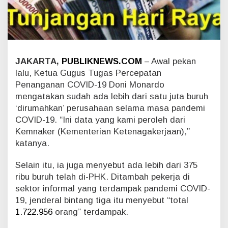
y
a
r
T
H
R
JAKARTA,
PUBLIKNEWS.COM
– Awal pekan
,
lalu, Ketua Gugus Tugas Percepatan
W
a
Penanganan COVID-19 Doni Monardo
l
mengatakan sudah ada lebih dari satu juta buruh
a
‘dirumahkan’ perusahaan selama masa pandemi
u
COVID-19. “Ini data yang kami peroleh dari
p
Kemnaker (Kementerian Ketenagakerjaan),”
u
n
katanya.
P
e
Selain itu, ia juga menyebut ada lebih dari 375
k
ribu buruh telah di-PHK. Ditambah pekerja di
e
sektor informal yang terdampak pandemi COVID-
r
j
19, jenderal bintang tiga itu menyebut “total
a
1.722.956
orang” terdampak.
D
i