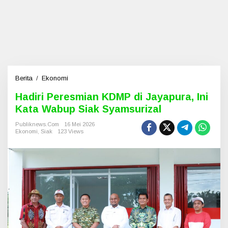
Berita
/
Ekonomi
H
a
Hadiri Peresmian KDMP di Jayapura, Ini
d
Kata Wabup Siak Syamsurizal
i
r
Publiknews.com
16 Mei 2026
i
Ekonomi
,
Siak
123 Views
P
e
r
e
s
m
i
a
n
K