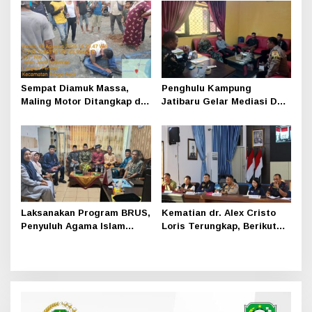
Perusahaan dan
Masyarakat Dikuatkan
Sempat Diamuk Massa,
Penghulu Kampung
Maling Motor Ditangkap di
Jatibaru Gelar Mediasi Dua
Jalan Lintas Siak-Pakning
Warga Srimersing, Satu
Pihak Tak Hadir
Laksanakan Program BRUS,
Kematian dr. Alex Cristo
Penyuluh Agama Islam
Loris Terungkap, Berikut
Sungai Apit Gandeng SMAN
Kesimpulan Polres Siak
1