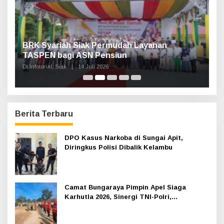
Haul Sultan Siak ke-60 Digelar, Bupati Afni
P
Ajak Masyarakat Lestarikan Sejarah
G
Kesultanan
Di Infotorial, Siak
|
12 Juli 2026
Di 
Berita Terbaru
DPO Kasus Narkoba di Sungai Apit,
Diringkus Polisi Dibalik Kelambu
Camat Bungaraya Pimpin Apel Siaga
Karhutla 2026, Sinergi TNI-Polri,
Perusahaan dan Masyarakat Dikuatkan