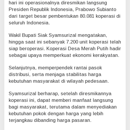
hari ini operasionalnya diresmikan langsung
u
Presiden Republik Indonesia, Prabowo Subianto
p
dari target besar pembentukan 80.081 koperasi di
S
i
seluruh Indonesia.
a
k
Wakil Bupati Siak Syamsurizal mengatakan,
S
hingga saat ini sebanyak 7.200 unit koperasi telah
y
siap beroperasi. Koperasi Desa Merah Putih hadir
a
sebagai upaya memperkuat ekonomi kerakyatan.
m
s
u
Selanjutnya, memperpendek rantai pasok
r
distribusi, serta menjaga stabilitas harga
i
kebutuhan masyarakat di wilayah pedesaan.
z
a
Syamsurizal berharap, setelah diresmikannya
l
koperasi ini, dapat memberi manfaat langsung
bagi masyarakat, terutama dalam menyediakan
kebutuhan pokok dengan harga yang lebih
terjangkau dibanding harga pasaran.