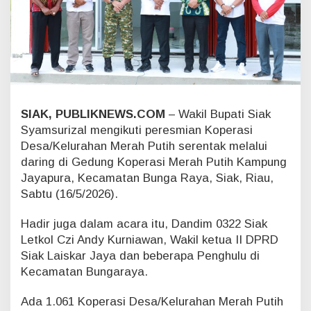
D
M
P
d
i
J
a
y
a
SIAK, PUBLIKNEWS.COM
– Wakil Bupati Siak
p
Syamsurizal mengikuti peresmian Koperasi
u
Desa/Kelurahan Merah Putih serentak melalui
r
daring di Gedung Koperasi Merah Putih Kampung
a
Jayapura, Kecamatan Bunga Raya, Siak, Riau,
,
I
Sabtu (16/5/2026).
n
i
Hadir juga dalam acara itu, Dandim 0322 Siak
K
Letkol Czi Andy Kurniawan, Wakil ketua II DPRD
a
Siak Laiskar Jaya dan beberapa Penghulu di
t
Kecamatan Bungaraya.
a
W
a
Ada 1.061 Koperasi Desa/Kelurahan Merah Putih
b