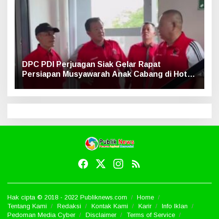
DPC PDI Perjuagan Siak Gelar Rapat
Persiapan Musyawarah Anak Cabang di Hotel
Luxe
Hak cipta © 2018 - 2022 Publiknews.com
Home
Tentang Kami
Redaksi
Kontak Kami
Karir
Info Iklan
Pedoman Media Cyber
Disclaimer
Terms of Service