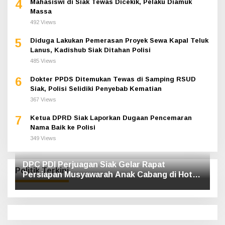
4
Mahasiswi di Siak Tewas Dicekik, Pelaku Diamuk
Massa
492 Views
5
Diduga Lakukan Pemerasan Proyek Sewa Kapal Teluk
Lanus, Kadishub Siak Ditahan Polisi
485 Views
6
Dokter PPDS Ditemukan Tewas di Samping RSUD
Siak, Polisi Selidiki Penyebab Kematian
367 Views
7
Ketua DPRD Siak Laporkan Dugaan Pencemaran
Nama Baik ke Polisi
349 Views
DPC PDI Perjuagan Siak Gelar Rapat
Politik Terkini
Persiapan Musyawarah Anak Cabang di Hotel
Luxe