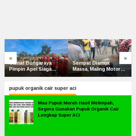
«
»
Camat Bungaraya
Sempat Diamuk
Pimpin Apel Siaga
Massa, Maling Motor
Karhutla 2026, Sinergi
Ditangkap di Jalan
TNI-Polri, Perusahaan
Lintas Siak-Pakning
dan Masyarakat
pupuk organik cair super aci
Dikuatkan
Mau Pupuk Murah Hasil Melimpah,
Segera Gunakan Pupuk Organik Cair
Lengkap Super ACI