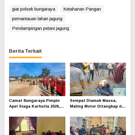
giat polsek bungaraya
Ketahanan Pangan
pemantauan lahan jagung
Pendampingan petani jagung
Berita Terkait
Camat Bungaraya Pimpin
Sempat Diamuk Massa,
Apel Siaga Karhutla 2026,
Maling Motor Ditangkap di
Sinergi TNI-Polri,
Jalan Lintas Siak-Pakning
Perusahaan dan
Masyarakat Dikuatkan