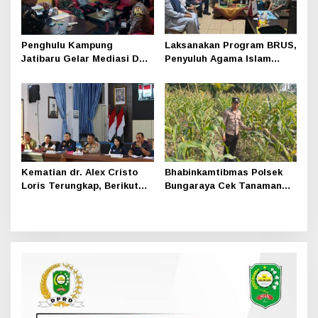
Penghulu Kampung
Laksanakan Program BRUS,
Jatibaru Gelar Mediasi Dua
Penyuluh Agama Islam
Warga Srimersing, Satu
Sungai Apit Gandeng SMAN
Pihak Tak Hadir
1
Kematian dr. Alex Cristo
Bhabinkamtibmas Polsek
Loris Terungkap, Berikut
Bungaraya Cek Tanaman
Kesimpulan Polres Siak
Jagung Program
Pekarangan Pangan Bergizi
di Dusun Temutun