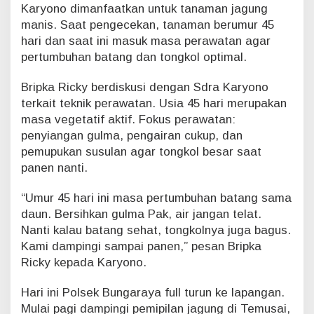
Karyono dimanfaatkan untuk tanaman jagung
H
manis. Saat pengecekan, tanaman berumur 45
a
r
hari dan saat ini masuk masa perawatan agar
i
pertumbuhan batang dan tongkol optimal.
d
i
Bripka Ricky berdiskusi dengan Sdra Karyono
L
terkait teknik perawatan. Usia 45 hari merupakan
a
masa vegetatif aktif. Fokus perawatan:
h
a
penyiangan gulma, pengairan cukup, dan
n
pemupukan susulan agar tongkol besar saat
M
panen nanti.
i
l
“Umur 45 hari ini masa pertumbuhan batang sama
i
k
daun. Bersihkan gulma Pak, air jangan telat.
K
Nanti kalau batang sehat, tongkolnya juga bagus.
a
Kami dampingi sampai panen,” pesan Bripka
r
Ricky kepada Karyono.
y
o
Hari ini Polsek Bungaraya full turun ke lapangan.
n
o
Mulai pagi dampingi pemipilan jagung di Temusai,