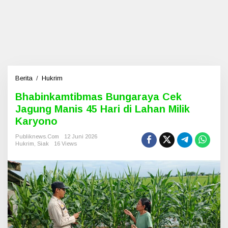
Berita
/
Hukrim
B
h
Bhabinkamtibmas Bungaraya Cek
a
Jagung Manis 45 Hari di Lahan Milik
b
i
Karyono
n
k
Publiknews.com
12 Juni 2026
Hukrim
,
Siak
16 Views
a
m
t
i
b
m
a
s
B