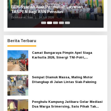
n,
BRK Syariah Siak Permudah Layanan
H
TASPEN bagi ASN Pensiun
A
K
Di Infotorial, Siak
|
14 Juli 2026
Di 
Berita Terbaru
Camat Bungaraya Pimpin Apel Siaga
Karhutla 2026, Sinergi TNI-Polri,
Perusahaan dan Masyarakat Dikuatkan
Sempat Diamuk Massa, Maling Motor
Ditangkap di Jalan Lintas Siak-Pakning
Penghulu Kampung Jatibaru Gelar Mediasi
Dua Warga Srimersing, Satu Pihak Tak