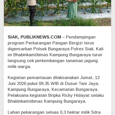
u
n
g
a
r
a
y
a
SIAK, PUBLIKNEWS.COM
– Pendampingan
C
program Perkarangan Pangan Bergizi terus
e
digencarkan Polsek Bungaraya Polres Siak. Kali
k
ini Bhabinkamtibmas Kampung Bungaraya turun
J
langsung cek perkembangan tanaman jagung
a
g
milik warga.
u
n
Kegiatan pemantauan dilaksanakan Jumat, 12
g
Juni 2026 pukul 09.35 WIB di Dusun Tani Jaya,
M
Kampung Bungaraya, Kecamatan Bungaraya.
a
Pelaksana kegiatan Bripka Ricky Hidayat selaku
n
i
Bhabinkamtibmas Kampung Bungaraya.
s
4
Lahan pekarangan seluas 0,3 hektar milik Sdra
5