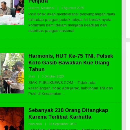
Penjara
Hukrim
,
Nasional
|
1 Agustus 2025
O
L
Polri tidak akan mentoleransi penyimpangan mutu
E
terhadap pangan pokok rakyat. Ini bentuk nyata
H
P
komitmen kami dalam menjaga keadilan dan
U
stabilitas pangan nasional
B
L
I
K
N
E
Harmonis, HUT Ke-75 TNI, Polsek
W
S
Koto Gasib Bawakan Kue Ulang
.
Tahun
C
O
Siak
|
5 Oktober 2020
O
M
L
SIAK, PUBLIKNEWS.COM – Tidak ada
E
kesenjangan, tidak ada jarak, hubungan TNI dan
H
P
Polri di Kecamatan
U
B
L
I
Sebanyak 218 Orang Ditangkap
K
Karena Terlibat Karhutla
N
E
Nasional
|
18 September 2019
O
W
L
S