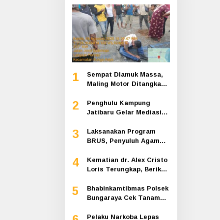
1
Sempat Diamuk Massa,
Maling Motor Ditangkap
di Jalan Lintas Siak-
2
Pakning
Penghulu Kampung
Jatibaru Gelar Mediasi
Dua Warga Srimersing,
3
Satu Pihak Tak Hadir
Laksanakan Program
BRUS, Penyuluh Agama
Islam Sungai Apit
4
Gandeng SMAN 1
Kematian dr. Alex Cristo
Loris Terungkap, Berikut
Kesimpulan Polres Siak
5
Bhabinkamtibmas Polsek
Bungaraya Cek Tanaman
Jagung Program
6
Pekarangan Pangan
Pelaku Narkoba Lepas