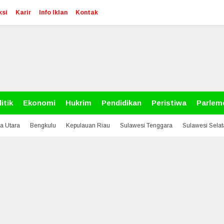
ksi
Karir
Info Iklan
Kontak
itik
Ekonomi
Hukrim
Pendidikan
Peristiwa
Parlem
a Utara
Bengkulu
Kepulauan Riau
Sulawesi Tenggara
Sulawesi Sela