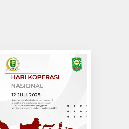
ematian dr. Alex Cristo
Bhabinkamtibmas Polsek
oris Terungkap, Berikut
Bungaraya Cek Tanaman
esimpulan Polres Siak
Jagung Program
Pekarangan Pangan
Bergizi di Dusun Temutun