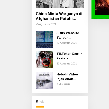
China Minta Warganya di
Afghanistan Patuhi
Aturan Taliban Termasuk
25 Agustus 2021
Cara Berpakaian
Situs Website
Taliban
Dilaporkan
22 Agustus 2021
Hilang di
Internet
TikToker Cantik
Pakistan Ini
Diserang
21 Agustus 2021
Ratusan Pria
Secara Seksual
Heboh! Video
saat Syuting
Injak Anak
Kucing sampai
9 Mei 2020
Mati, Polisi Buru
Pelaku
Siak