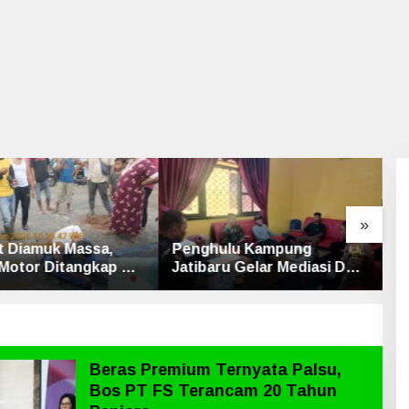
»
ulu Kampung
Laksanakan Program
K
u Gelar Mediasi Dua
BRUS, Penyuluh Agama
L
Srimersing, Satu
Islam Sungai Apit Gandeng
K
ak Hadir
SMAN 1
Beras Premium Ternyata Palsu,
Bos PT FS Terancam 20 Tahun