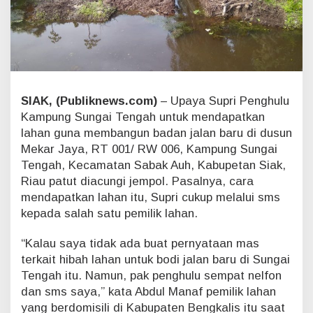
d
e
n
g
a
n
S
i
SIAK, (Publiknews.com)
– Upaya Supri Penghulu
k
Kampung Sungai Tengah untuk mendapatkan
a
lahan guna membangun badan jalan baru di dusun
p
Mekar Jaya, RT 001/ RW 006, Kampung Sungai
P
Tengah, Kecamatan Sabak Auh, Kabupetan Siak,
e
n
Riau patut diacungi jempol. Pasalnya, cara
g
mendapatkan lahan itu, Supri cukup melalui sms
u
kepada salah satu pemilik lahan.
l
u
“Kalau saya tidak ada buat pernyataan mas
d
terkait hibah lahan untuk bodi jalan baru di Sungai
i
S
Tengah itu. Namun, pak penghulu sempat nelfon
i
dan sms saya,” kata Abdul Manaf pemilik lahan
a
yang berdomisili di Kabupaten Bengkalis itu saat
k