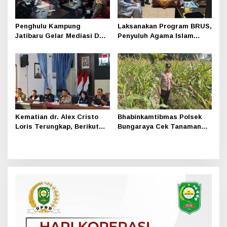
Penghulu Kampung
Laksanakan Program BRUS,
Jatibaru Gelar Mediasi Dua
Penyuluh Agama Islam
Warga Srimersing, Satu
Sungai Apit Gandeng SMAN
Pihak Tak Hadir
1
Kematian dr. Alex Cristo
Bhabinkamtibmas Polsek
Loris Terungkap, Berikut
Bungaraya Cek Tanaman
Kesimpulan Polres Siak
Jagung Program
Pekarangan Pangan Bergizi
di Dusun Temutun