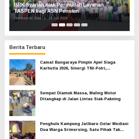
n,
BRK Syariah Siak Permudah Layanan
H
TASPEN bagi ASN Pensiun
A
K
Di Infotorial, Siak
|
14 Juli 2026
Di 
Berita Terbaru
Camat Bungaraya Pimpin Apel Siaga
Karhutla 2026, Sinergi TNI-Polri,
Perusahaan dan Masyarakat Dikuatkan
Sempat Diamuk Massa, Maling Motor
Ditangkap di Jalan Lintas Siak-Pakning
Penghulu Kampung Jatibaru Gelar Mediasi
Dua Warga Srimersing, Satu Pihak Tak
Hadir