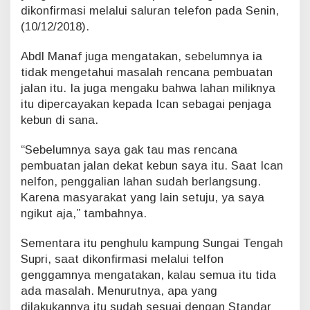
dikonfirmasi melalui saluran telefon pada Senin,
,
M
(10/12/2018).
i
n
Abdl Manaf juga mengatakan, sebelumnya ia
t
tidak mengetahui masalah rencana pembuatan
a
jalan itu. Ia juga mengaku bahwa lahan miliknya
L
itu dipercayakan kepada Ican sebagai penjaga
a
h
kebun di sana.
a
n
“Sebelumnya saya gak tau mas rencana
H
pembuatan jalan dekat kebun saya itu. Saat Ican
a
nelfon, penggalian lahan sudah berlangsung.
n
y
Karena masyarakat yang lain setuju, ya saya
a
ngikut aja,” tambahnya.
L
e
Sementara itu penghulu kampung Sungai Tengah
w
Supri, saat dikonfirmasi melalui telfon
a
genggamnya mengatakan, kalau semua itu tida
t
S
ada masalah. Menurutnya, apa yang
M
dilakukannya itu sudah sesuai dengan Standar