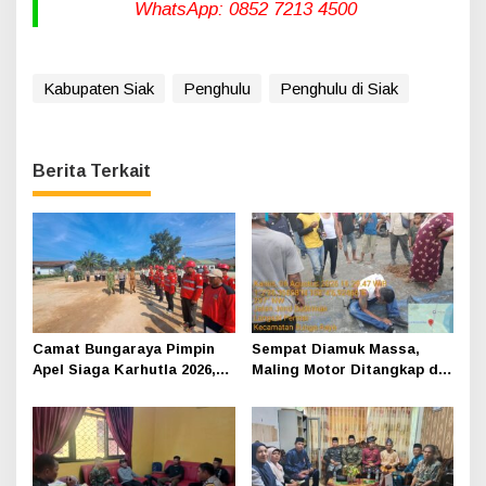
WhatsApp: 0852 7213 4500
Kabupaten Siak
Penghulu
Penghulu di Siak
Berita Terkait
Camat Bungaraya Pimpin
Sempat Diamuk Massa,
Apel Siaga Karhutla 2026,
Maling Motor Ditangkap di
Sinergi TNI-Polri,
Jalan Lintas Siak-Pakning
Perusahaan dan
Masyarakat Dikuatkan