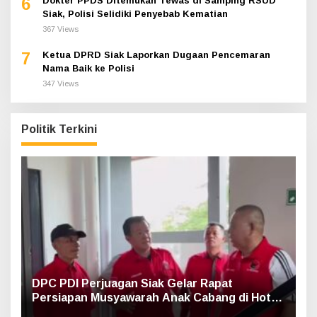
6
Dokter PPDS Ditemukan Tewas di Samping RSUD
Siak, Polisi Selidiki Penyebab Kematian
367 Views
7
Ketua DPRD Siak Laporkan Dugaan Pencemaran
Nama Baik ke Polisi
347 Views
Politik Terkini
DPC PDI Perjuagan Siak Gelar Rapat
Persiapan Musyawarah Anak Cabang di Hotel
Luxe