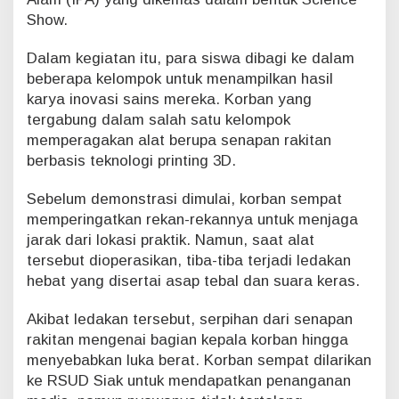
S
Show.
i
a
Dalam kegiatan itu, para siswa dibagi ke dalam
k
beberapa kelompok untuk menampilkan hasil
J
karya inovasi sains mereka. Korban yang
a
d
tergabung dalam salah satu kelompok
i
memperagakan alat berupa senapan rakitan
T
berbasis teknologi printing 3D.
e
r
Sebelum demonstrasi dimulai, korban sempat
s
memperingatkan rekan-rekannya untuk menjaga
a
n
jarak dari lokasi praktik. Namun, saat alat
g
tersebut dioperasikan, tiba-tiba terjadi ledakan
k
hebat yang disertai asap tebal dan suara keras.
a
Akibat ledakan tersebut, serpihan dari senapan
rakitan mengenai bagian kepala korban hingga
menyebabkan luka berat. Korban sempat dilarikan
ke RSUD Siak untuk mendapatkan penanganan