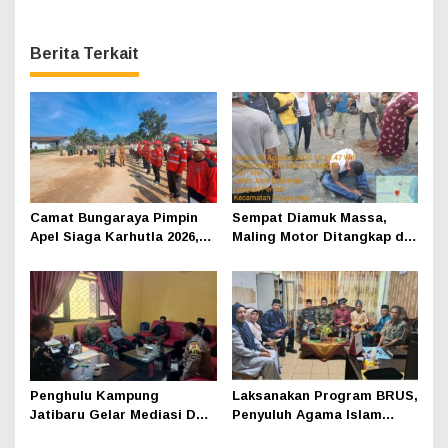
Berita Terkait
Camat Bungaraya Pimpin
Sempat Diamuk Massa,
Apel Siaga Karhutla 2026,
Maling Motor Ditangkap di
Sinergi TNI-Polri,
Jalan Lintas Siak-Pakning
Perusahaan dan
Masyarakat Dikuatkan
Penghulu Kampung
Laksanakan Program BRUS,
Jatibaru Gelar Mediasi Dua
Penyuluh Agama Islam
Warga Srimersing, Satu
Sungai Apit Gandeng SMAN