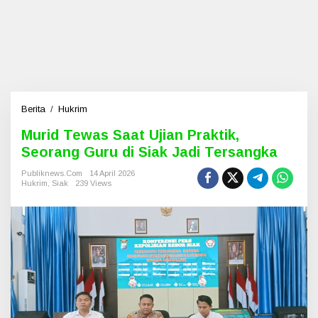
Berita
/
Hukrim
M
u
Murid Tewas Saat Ujian Praktik,
r
Seorang Guru di Siak Jadi Tersangka
i
d
Publiknews.com
14 April 2026
T
Hukrim
,
Siak
239 Views
e
w
a
s
S
a
a
t
U
j