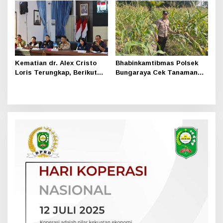
Pihak Tak Hadir
1
Kematian dr. Alex Cristo
Bhabinkamtibmas Polsek
Loris Terungkap, Berikut
Bungaraya Cek Tanaman
Kesimpulan Polres Siak
Jagung Program
Pekarangan Pangan Bergizi
di Dusun Temutun