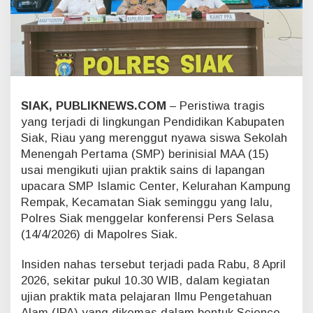
i
a
n
P
r
a
k
t
SIAK, PUBLIKNEWS.COM
– Peristiwa tragis
i
yang terjadi di lingkungan Pendidikan Kabupaten
k
Siak, Riau yang merenggut nyawa siswa Sekolah
,
S
Menengah Pertama (SMP) berinisial MAA (15)
e
usai mengikuti ujian praktik sains di lapangan
o
upacara SMP Islamic Center, Kelurahan Kampung
r
Rempak, Kecamatan Siak seminggu yang lalu,
a
Polres Siak menggelar konferensi Pers Selasa
n
g
(14/4/2026) di Mapolres Siak.
G
u
Insiden nahas tersebut terjadi pada Rabu, 8 April
r
2026, sekitar pukul 10.30 WIB, dalam kegiatan
u
ujian praktik mata pelajaran Ilmu Pengetahuan
d
Alam (IPA) yang dikemas dalam bentuk Science
i