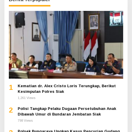
1
Kematian dr. Alex Cristo Loris Terungkap, Berikut
Kesimpulan Polres Siak
1,261 Views
2
Polisi Tangkap Pelaku Dugaan Persetubuhan Anak
Dibawah Umur di Bundaran Jembatan Siak
798 Views
Polsek Bungaraya Ungkap Kasus Pencurian Gudang,