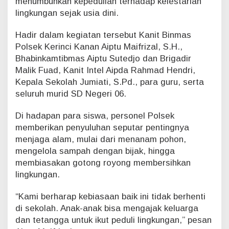
menumbuhkan kepedulian terhadap kelestarian
i
lingkungan sejak usia dini.
a
k
Hadir dalam kegiatan tersebut Kanit Binmas
A
Polsek Kerinci Kanan Aiptu Maifrizal, S.H.,
j
Bhabinkamtibmas Aiptu Sutedjo dan Brigadir
a
k
Malik Fuad, Kanit Intel Aipda Rahmad Hendri,
S
Kepala Sekolah Jumiati, S.Pd., para guru, serta
i
seluruh murid SD Negeri 06.
s
w
Di hadapan para siswa, personel Polsek
a
S
memberikan penyuluhan seputar pentingnya
D
menjaga alam, mulai dari menanam pohon,
T
mengelola sampah dengan bijak, hingga
a
membiasakan gotong royong membersihkan
n
lingkungan.
a
m
P
“Kami berharap kebiasaan baik ini tidak berhenti
o
di sekolah. Anak-anak bisa mengajak keluarga
h
dan tetangga untuk ikut peduli lingkungan,” pesan
o