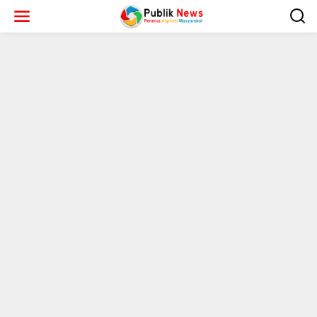
L
e
w
a
t
i
k
e
k
o
n
t
e
n