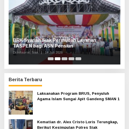
u
k
:
n,
BRK Syariah Siak Permudah Layanan
H
TASPEN bagi ASN Pensiun
A
K
Di Infotorial, Siak
|
14 Juli 2026
Di 
Berita Terbaru
Laksanakan Program BRUS, Penyuluh
Agama Islam Sungai Apit Gandeng SMAN 1
Kematian dr. Alex Cristo Loris Terungkap,
Berikut Kesimpulan Polres Siak