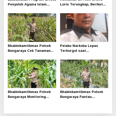
Penyuluh Agama Islam
Loris Terungkap, Berikut
Sungai Apit Gandeng SMAN
Kesimpulan Polres Siak
1
Bhabinkamtibmas Polsek
Pelaku Narkoba Lepas
Bungaraya Cek Tanaman
Terborgol saat
Jagung Program
Pengembangan di Sungai
Pekarangan Pangan Bergizi
Apit, Ketua LAN Siak: Kita
di Dusun Temutun
Serahkan Sepenuhnya ke
Kasi Propam
Bhabinkamtibmas Polsek
Bhabinkamtibmas Polsek
Bungaraya Monitoring
Bungaraya Pantau
Tanaman Jagung Manis
Tanaman Jagung Manis
Program Pekarangan
Program Pekarangan
Pangan Bergizi
Pangan Bergizi di Kampung