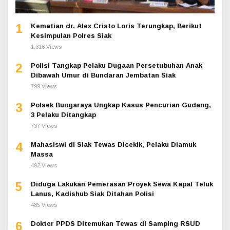
1
Kematian dr. Alex Cristo Loris Terungkap, Berikut
Kesimpulan Polres Siak
1,316 Views
2
Polisi Tangkap Pelaku Dugaan Persetubuhan Anak
Dibawah Umur di Bundaran Jembatan Siak
799 Views
3
Polsek Bungaraya Ungkap Kasus Pencurian Gudang,
3 Pelaku Ditangkap
737 Views
4
Mahasiswi di Siak Tewas Dicekik, Pelaku Diamuk
Massa
492 Views
5
Diduga Lakukan Pemerasan Proyek Sewa Kapal Teluk
Lanus, Kadishub Siak Ditahan Polisi
485 Views
6
Dokter PPDS Ditemukan Tewas di Samping RSUD