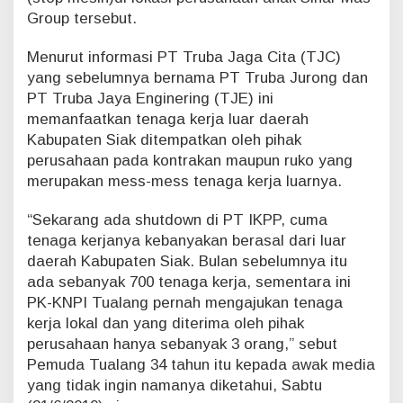
a
Group tersebut.
k
a
Menurut informasi PT Truba Jaga Cita (TJC)
i
yang sebelumnya bernama PT Truba Jurong dan
T
PT Truba Jaya Enginering (TJE) ini
e
memanfaatkan tenaga kerja luar daerah
n
a
Kabupaten Siak ditempatkan oleh pihak
g
perusahaan pada kontrakan maupun ruko yang
a
merupakan mess-mess tenaga kerja luarnya.
K
e
“Sekarang ada shutdown di PT IKPP, cuma
r
j
tenaga kerjanya kebanyakan berasal dari luar
a
daerah Kabupaten Siak. Bulan sebelumnya itu
L
ada sebanyak 700 tenaga kerja, sementara ini
o
PK-KNPI Tualang pernah mengajukan tenaga
k
kerja lokal dan yang diterima oleh pihak
a
l
perusahaan hanya sebanyak 3 orang,” sebut
Pemuda Tualang 34 tahun itu kepada awak media
yang tidak ingin namanya diketahui, Sabtu