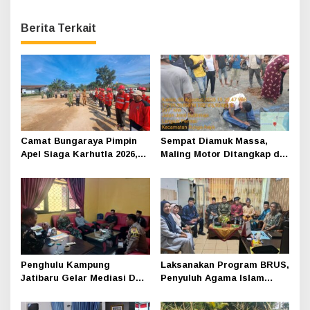
Berita Terkait
Camat Bungaraya Pimpin
Sempat Diamuk Massa,
Apel Siaga Karhutla 2026,
Maling Motor Ditangkap di
Sinergi TNI-Polri,
Jalan Lintas Siak-Pakning
Perusahaan dan
Masyarakat Dikuatkan
Penghulu Kampung
Laksanakan Program BRUS,
Jatibaru Gelar Mediasi Dua
Penyuluh Agama Islam
Warga Srimersing, Satu
Sungai Apit Gandeng SMAN
Pihak Tak Hadir
1