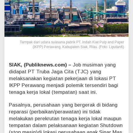
B
e
r
o
p
e
r
Tampak dari udara suasana pabrik PT. Indah Kiat Pulp and Paper
a
(IKPP) Perawang, Kabupaten Siak, Riau. (Foto: Liputan6)
s
i
D
SIAK, (Publiknews.com) –
Job musiman yang
i
T
didapat PT Truba Jaga Cita (TJC) yang
u
melaksanakan kegiatan pekerjaan di lokasi PT
a
IKPP Perawang menjadi polemik tersendiri bagi
l
tenaga kerja lokal (tempatan) saat ini.
a
n
Pasalnya, perusahaan yang bergerak di bidang
g
O
reparasi (perbaikan/perawatan) ini tidak
g
melakukan perekrutan tenaga kerja lokal maupun
a
tempatan dalam pelaksanaan kegiatan Shutdown
h
(stop mesin)di lokasi perusahaan anak Sinar Mas
P