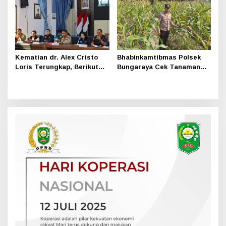
Kematian dr. Alex Cristo
Bhabinkamtibmas Polsek
Loris Terungkap, Berikut
Bungaraya Cek Tanaman
Kesimpulan Polres Siak
Jagung Program
Pekarangan Pangan Bergizi
di Dusun Temutun