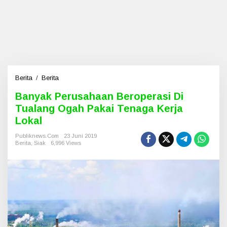
Berita
/
Berita
B
a
Banyak Perusahaan Beroperasi Di
n
Tualang Ogah Pakai Tenaga Kerja
y
a
Lokal
k
P
Publiknews.com
23 Juni 2019
Berita
,
Siak
6,996 Views
e
r
u
s
a
h
a
a
n