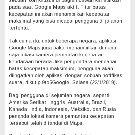
sebuah ikon khusus di bagian bawah kiri aplikasi
K
pada saat Google Maps aktif. Fitur batas
e
kecepatan ini akan menampilkan kecepatan
c
maksimal yang bisa dicapai pengguna di jalanan
e
tertentu.
p
a
t
Tak cuma itu, untuk beberapa negara, aplikasi
a
Google Maps juga bakal menampilkan dimana
n
saja lokasi kamera pemantau kecepatan
K
kendaraan berada.Jika pengendara mencapai
e
batas kecepatan maksimum, pengguna akan
n
d
diingatkan oleh aplikasi dengan sebuah notifikasi
a
suara, dikutip 9to5Google, Selasa (22/1/2019).
r
a
Bagi pengguna di sejumlah negara, seperti
a
Amerika Serikat, Inggris, Australia, Brazil,
n
Kanada, India, Indonesia, Meksiko, dan Rusia
penanda lokasi kamera pemantau kecepatan
tersebut telah ditandai di Maps.