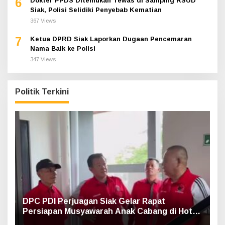
6
Dokter PPDS Ditemukan Tewas di Samping RSUD
Siak, Polisi Selidiki Penyebab Kematian
367 Views
7
Ketua DPRD Siak Laporkan Dugaan Pencemaran
Nama Baik ke Polisi
347 Views
Politik Terkini
DPC PDI Perjuagan Siak Gelar Rapat
Persiapan Musyawarah Anak Cabang di Hotel
Luxe