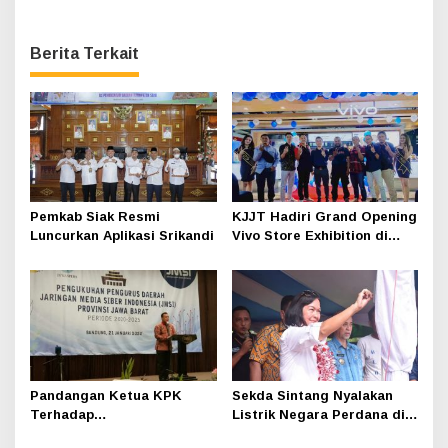
Berita Terkait
Pemkab Siak Resmi
KJJT Hadiri Grand Opening
Luncurkan Aplikasi Srikandi
Vivo Store Exhibition di
WTC e-Mall Galeria
Surabaya
Pandangan Ketua KPK
Sekda Sintang Nyalakan
Terhadap
Listrik Negara Perdana di
Perkembangan Medsos
Desa Mentunai