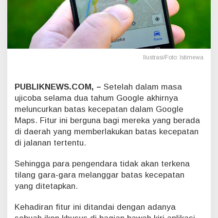
r
u
,
G
o
o
Ilustrasi/Foto: Istimewa
g
l
e
PUBLIKNEWS.COM, –
Setelah dalam masa
M
ujicoba selama dua tahum Google akhirnya
a
p
meluncurkan batas kecepatan dalam Google
s
Maps. Fitur ini berguna bagi mereka yang berada
K
di daerah yang memberlakukan batas kecepatan
i
di jalanan tertentu.
n
i
B
Sehingga para pengendara tidak akan terkena
i
tilang gara-gara melanggar batas kecepatan
s
yang ditetapkan.
a
C
Kehadiran fitur ini ditandai dengan adanya
e
k