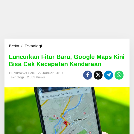
Berita
/
Teknologi
L
u
Luncurkan Fitur Baru, Google Maps Kini
n
Bisa Cek Kecepatan Kendaraan
c
u
Publiknews.com
22 Januari 2019
r
Teknologi
2,303 Views
k
a
n
F
i
t
u
r
B
a