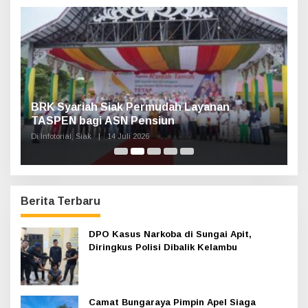
t
u
k
:
Haul Sultan Siak ke-60 Digelar, Bupati Afni
P
Ajak Masyarakat Lestarikan Sejarah
G
Kesultanan
Di Infotorial, Siak
|
12 Juli 2026
Di 
Berita Terbaru
DPO Kasus Narkoba di Sungai Apit,
Diringkus Polisi Dibalik Kelambu
Camat Bungaraya Pimpin Apel Siaga