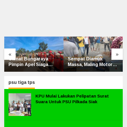
«
»
Sempat Diamuk
Penghulu Kampung
Massa, Maling Motor
Jatibaru Gelar Mediasi
Ditangkap di Jalan
Dua Warga Srimersing,
Lintas Siak-Pakning
Satu Pihak Tak Hadir
psu tiga tps
KPU Mulai Lakukan Pelipatan Surat
Suara Untuk PSU Pilkada Siak