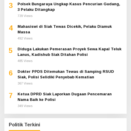
3
Polsek Bungaraya Ungkap Kasus Pencurian Gudang,
3 Pelaku Ditangkap
739 Views
4
Mahasiswi di Siak Tewas Dicekik, Pelaku Diamuk
Massa
492 Views
5
Diduga Lakukan Pemerasan Proyek Sewa Kapal Teluk
Lanus, Kadishub Siak Ditahan Polisi
485 Views
6
Dokter PPDS Ditemukan Tewas di Samping RSUD
Siak, Polisi Selidiki Penyebab Kematian
367 Views
7
Ketua DPRD Siak Laporkan Dugaan Pencemaran
Nama Baik ke Polisi
349 Views
Politik Terkini