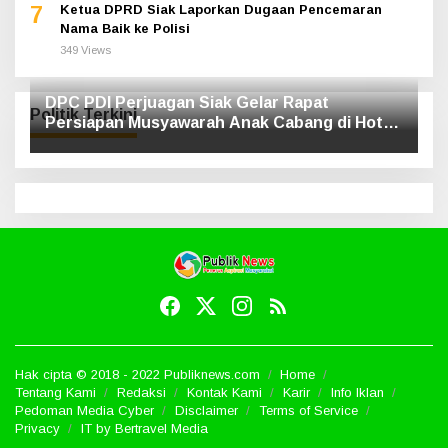
7
Ketua DPRD Siak Laporkan Dugaan Pencemaran
Nama Baik ke Polisi
349 Views
DPC PDI Perjuagan Siak Gelar Rapat
Politik Terkini
Persiapan Musyawarah Anak Cabang di Hotel
Luxe
Hak cipta © 2018 - 2022 Publiknews.com
Home
Tentang Kami
Redaksi
Kontak Kami
Karir
Info Iklan
Pedoman Media Cyber
Disclaimer
Terms of Service
Privacy
IT by Bertravel Media