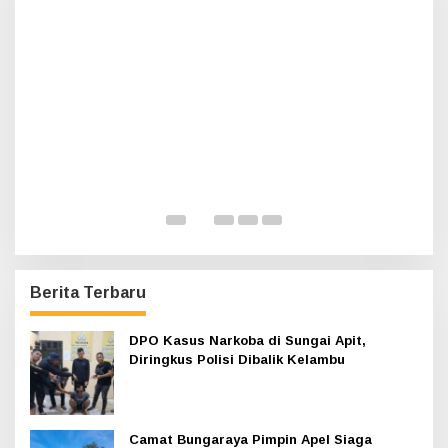
t
u
k
:
Haul Sultan Siak ke-60 Digelar, Bupati Afni
P
Ajak Masyarakat Lestarikan Sejarah
G
Kesultanan
Di Infotorial, Siak
|
12 Juli 2026
Di 
Berita Terbaru
DPO Kasus Narkoba di Sungai Apit,
Diringkus Polisi Dibalik Kelambu
Camat Bungaraya Pimpin Apel Siaga