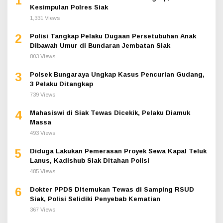
1
Kesimpulan Polres Siak
1,331 Views
2
Polisi Tangkap Pelaku Dugaan Persetubuhan Anak
Dibawah Umur di Bundaran Jembatan Siak
803 Views
3
Polsek Bungaraya Ungkap Kasus Pencurian Gudang,
3 Pelaku Ditangkap
739 Views
4
Mahasiswi di Siak Tewas Dicekik, Pelaku Diamuk
Massa
493 Views
5
Diduga Lakukan Pemerasan Proyek Sewa Kapal Teluk
Lanus, Kadishub Siak Ditahan Polisi
485 Views
6
Dokter PPDS Ditemukan Tewas di Samping RSUD
Siak, Polisi Selidiki Penyebab Kematian
367 Views