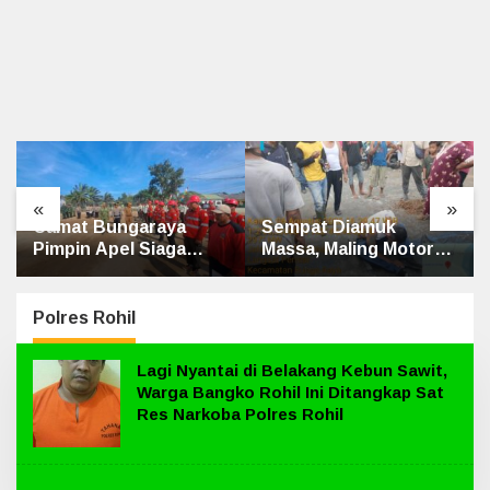
«
»
Sempat Diamuk
Penghulu Kampung
Massa, Maling Motor
Jatibaru Gelar Mediasi
Ditangkap di Jalan
Dua Warga Srimersing,
Lintas Siak-Pakning
Satu Pihak Tak Hadir
Polres Rohil
Lagi Nyantai di Belakang Kebun Sawit,
Warga Bangko Rohil Ini Ditangkap Sat
Res Narkoba Polres Rohil