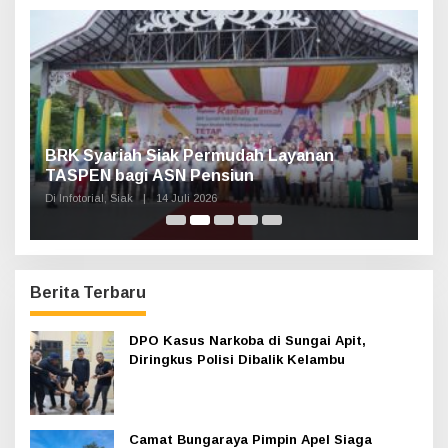
t
u
k
:
Haul Sultan Siak ke-60 Digelar, Bupati Afni
P
Ajak Masyarakat Lestarikan Sejarah
G
Kesultanan
Di Infotorial, Siak
|
12 Juli 2026
Di 
Berita Terbaru
DPO Kasus Narkoba di Sungai Apit,
Diringkus Polisi Dibalik Kelambu
Camat Bungaraya Pimpin Apel Siaga