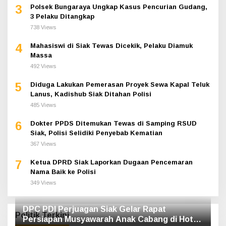
3
Polsek Bungaraya Ungkap Kasus Pencurian Gudang,
3 Pelaku Ditangkap
738 Views
4
Mahasiswi di Siak Tewas Dicekik, Pelaku Diamuk
Massa
492 Views
5
Diduga Lakukan Pemerasan Proyek Sewa Kapal Teluk
Lanus, Kadishub Siak Ditahan Polisi
485 Views
6
Dokter PPDS Ditemukan Tewas di Samping RSUD
Siak, Polisi Selidiki Penyebab Kematian
367 Views
7
Ketua DPRD Siak Laporkan Dugaan Pencemaran
Nama Baik ke Polisi
349 Views
DPC PDI Perjuagan Siak Gelar Rapat
Politik Terkini
Persiapan Musyawarah Anak Cabang di Hotel